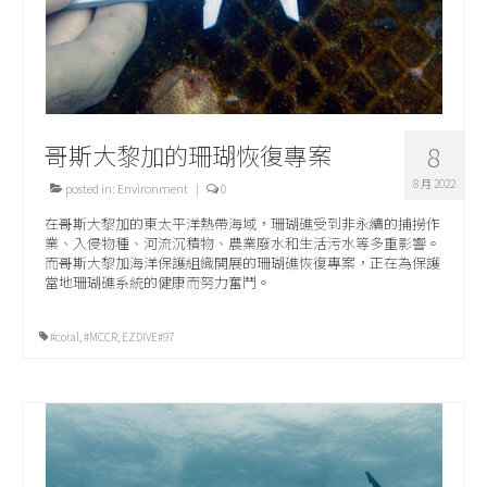
哥斯大黎加的珊瑚恢復專案
8
8 月 2022
posted in:
Environment
|
0
在哥斯大黎加的東太平洋熱帶海域，珊瑚礁受到非永續的捕撈作
業、入侵物種、河流沉積物、農業廢水和生活污水等多重影響。
而哥斯大黎加海洋保護組織開展的珊瑚礁恢復專案，正在為保護
當地珊瑚礁系統的健康而努力奮鬥。
#coral
,
#MCCR
,
EZDIVE#97