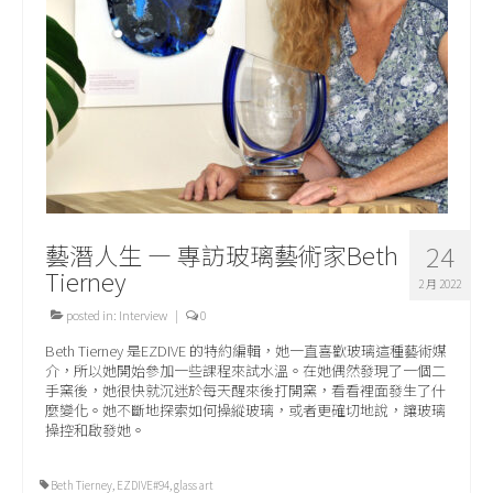
藝潛人生 — 專訪玻璃藝術家Beth
24
Tierney
2 月 2022
posted in:
Interview
|
0
Beth Tierney 是EZDIVE 的特約編輯，她一直喜歡玻璃這種藝術媒
介，所以她開始參加一些課程來試水溫。在她偶然發現了一個二
手窯後，她很快就沉迷於每天醒來後打開窯，看看裡面發生了什
麼變化。她不斷地探索如何操縱玻璃，或者更確切地說，讓玻璃
操控和啟發她。
Beth Tierney
,
EZDIVE#94
,
glass art