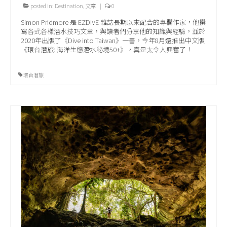
posted in:
Destination
,
文章
|
0
Simon Pridmore 是 EZDIVE 雜誌長期以來配合的專欄作家，他撰
寫各式各樣潛水技巧文章，與讀者們分享他的知識與經驗，並於
2020年出版了《Dive into Taiwan》一書，今年8月還推出中文版
《環台潛旅: 海洋生態潛水秘境50+》，真是太令人興奮了！
環台潛旅