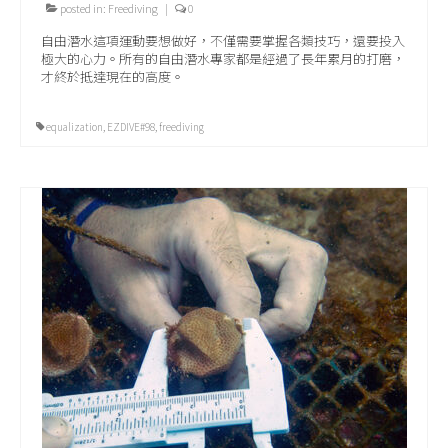
posted in:
Freediving
|
0
自由潛水這項運動要想做好，不僅需要掌握各類技巧，還要投入
極大的心力。所有的自由潛水專家都是經過了長年累月的打磨，
才終於抵達現在的高度。
equalization
,
EZDIVE#98
,
freediving