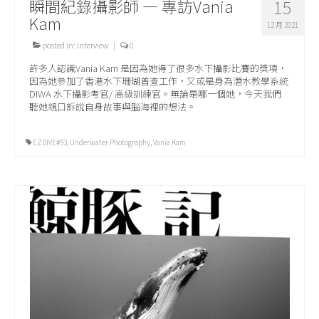
瞬間紀錄攝影師 — 專訪Vania
15
Kam
12 月 2021
posted in:
Interview
|
0
許多人認識Vania Kam 是因為她得了很多水下攝影比賽的獎項，
因為她參加了香港水下珊瑚普查工作，又或是身為潛水教學系統
DIWA 水下攝影考官/ 高級訓練官。無論是哪一個她，今天我們
聽她親口訴說自身故事與腦海裡的想法。
EZDIVE#93
,
Underwater Photography
,
Vania Kam