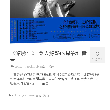
《鯨豚記》 令人鯨豔的攝影紀實
8
書
11 月 2021
posted in:
Book Club
,
文章
|
0
「在歷經了這麼多海洋與鯨豚賜予的難忘經驗之後，卻越發感受
到大洋是如此的寬闊無盡，向自然學習是一輩子的事情，我，才
初窺入門之徑。」——金磊
Book Club
,
EZDIVE#92
,
金磊
,
鯨豚記