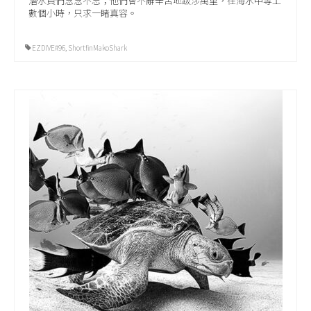
潛水員們念念不忘；他們會不辭辛苦地跋涉萬里，在海水中等上
數個小時，只求一睹真容。
EZDIVE#96
,
ShortfinMakoShark