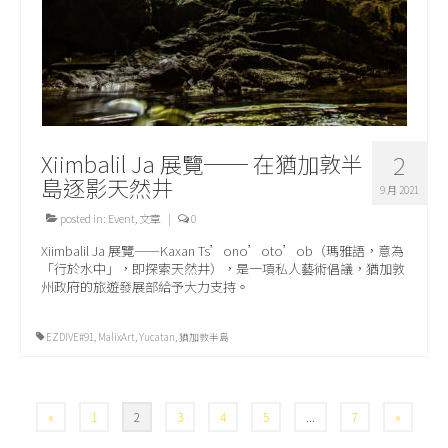
Xiimbalil Ja 展覽── 在猶加敦半
2
島逐影天然井
9 月 2021
posted in:
Event
,
文章
|
0
Xiimbalil Ja 展覽⸺Kaxan Ts’ono’oto’ob（瑪雅語，意為
「行於水中」，即探索天然井），是一項私人藝術倡議，猶加敦
州政府的旅遊發展部給予大力支持。
EZDIVE#91
,
MalixArt
,
Yucatan
,
猶加敦半島
文
«
1
2
3
4
5
...
7
»
章