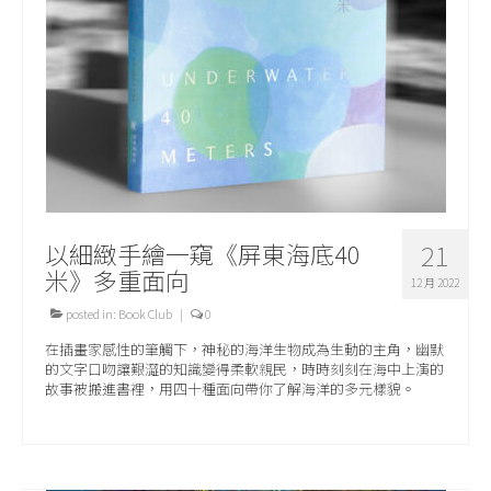
關於我們
以細緻手繪一窺《屏東海底40
21
米》多重面向
12 月 2022
posted in:
Book Club
|
0
在插畫家感性的筆觸下，神秘的海洋生物成為生動的主角，幽默
的文字口吻讓艱澀的知識變得柔軟親民，時時刻刻在海中上演的
故事被搬進書裡，用四十種面向帶你了解海洋的多元樣貌。