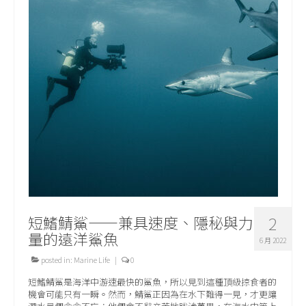
短鰭鯖鯊——兼具速度、隱秘與力
2
量的遠洋鯊魚
6 月 2022
posted in:
Marine Life
|
0
短鰭鯖鯊是海洋中游速最快的鯊魚，所以見到這種頂級掠食者的
機會可能只有一瞬。然而，鯖鯊正因為在水下難得一見，才更讓