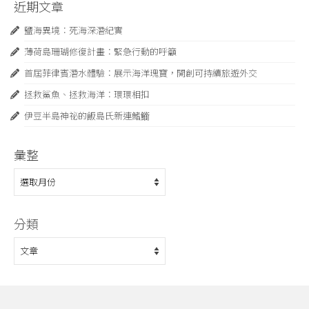
分
近期文章
頁
鹽海異境：死海深潛紀實
薄荷島珊瑚修復計畫：緊急⾏動的呼籲
首屆菲律賓潛水體驗：展示海洋瑰寶，開創可持續旅遊外交
拯救鯊魚、拯救海洋：環環相扣
伊豆半島神祕的飯島氏新連鰭䲗
彙整
彙
整
分類
分
類