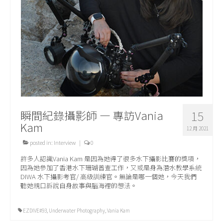
關於我們
瞬間紀錄攝影師 — 專訪Vania
15
Kam
12 月 2021
posted in:
Interview
|
0
許多人認識Vania Kam 是因為她得了很多水下攝影比賽的獎項，
因為她參加了香港水下珊瑚普查工作，又或是身為潛水教學系統
DIWA 水下攝影考官/ 高級訓練官。無論是哪一個她，今天我們
聽她親口訴說自身故事與腦海裡的想法。
EZDIVE#93
,
Underwater Photography
,
Vania Kam