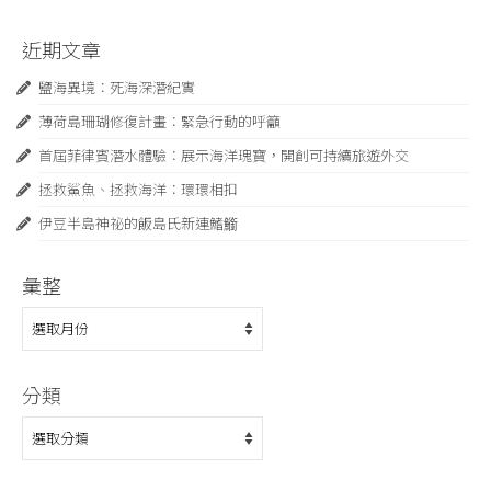
近期文章
鹽海異境：死海深潛紀實
薄荷島珊瑚修復計畫：緊急⾏動的呼籲
首屆菲律賓潛水體驗：展示海洋瑰寶，開創可持續旅遊外交
拯救鯊魚、拯救海洋：環環相扣
伊豆半島神祕的飯島氏新連鰭䲗
彙整
彙
整
分類
分
類