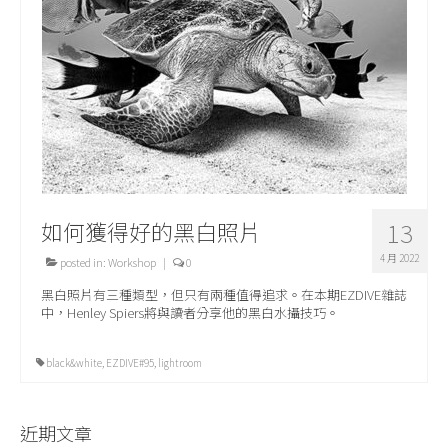
關於我們
如何獲得好的黑白照片
13
4 月 2022
posted in:
Workshop
|
0
黑白照片有三種類型，但只有兩種值得追求。在本期EZDIVE雜誌
中，Henley Spiers將與讀者分享他的黑白水攝技巧。
black&white
,
EZDIVE#95
,
lightroom
近期文章