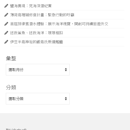
鹽海異境：死海深潛紀實
薄荷島珊瑚修復計畫：緊急⾏動的呼籲
首屆菲律賓潛水體驗：展示海洋瑰寶，開創可持續旅遊外交
拯救鯊魚、拯救海洋：環環相扣
伊豆半島神祕的飯島氏新連鰭䲗
彙整
彙
整
分類
分
類