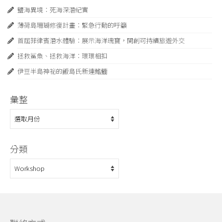
鹽海異境：死海深潛紀實
薄荷島珊瑚修復計畫：緊急⾏動的呼籲
首屆菲律賓潛水體驗：展示海洋瑰寶，開創可持續旅遊外交
拯救鯊魚、拯救海洋：環環相扣
伊豆半島神祕的飯島氏新連鰭䲗
彙整
彙
整
分類
分
類