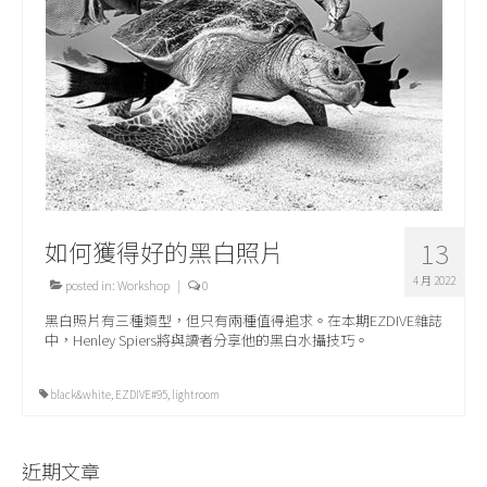
關於我們
如何獲得好的黑白照片
13
4 月 2022
posted in:
Workshop
|
0
黑白照片有三種類型，但只有兩種值得追求。在本期EZDIVE雜誌
中，Henley Spiers將與讀者分享他的黑白水攝技巧。
black&white
,
EZDIVE#95
,
lightroom
近期文章