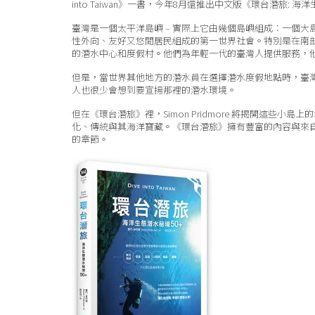
into Taiwan》一書，今年8月還推出中文版《環台潛旅: 
臺灣是一個太平洋島嶼 – 實際上它由幾個島嶼組成：一個
性外向、友好又悠閒居民組成的第一世界社會。特別是在南
的潛水中心和度假村。他們為年輕一代的臺灣人提供服務，
但是，當世界其他地方的潛水員在選擇潛水度假地點時，臺
人也很少會想到要宣揚那裡的潛水環境。
但在《環台潛旅》裡，Simon Pridmore 將揭開這
化、傳統與其海洋寶藏。《環台潛旅》擁有豐富的內容與來自臺
的章節。