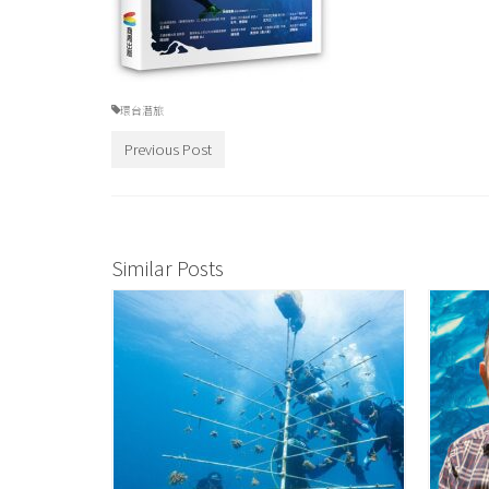
環台潛旅
Previous Post
Similar Posts