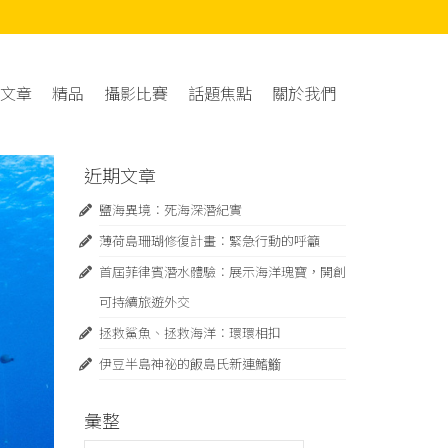
文章
精品
攝影比賽
話題焦點
關於我們
近期文章
鹽海異境：死海深潛紀實
薄荷島珊瑚修復計畫：緊急⾏動的呼籲
首屆菲律賓潛水體驗：展示海洋瑰寶，開創
可持續旅遊外交
拯救鯊魚、拯救海洋：環環相扣
伊豆半島神祕的飯島氏新連鰭䲗
彙整
彙