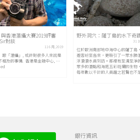
– 與香港潛攝大賽2019評審
野外洞穴：薩丁島的水下奇
 Sir對談
31 1
11 6 月, 2019
位於歐洲南部地中海中心的薩丁島
」跟「潛攝」, 或許對很多人來說是
遊客紛至沓來，更吸引了一眾水肺
不相及的事情. 香港是金融中心, …
浮潛潛水員到訪。那裡有至清至淨
ued
眾多的潛點和海底五彩斑斕的生物
每年數以千計的人員趨之若鶩也不
銀行資訊