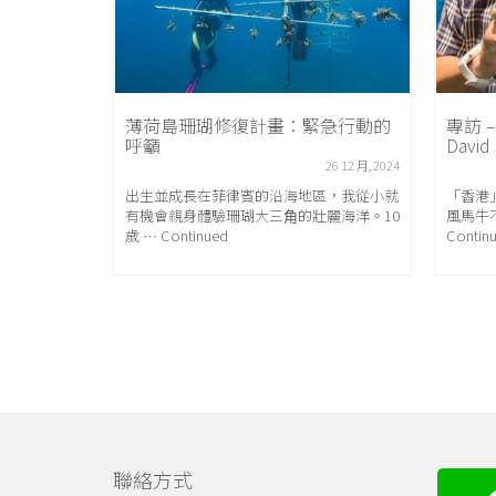
與岸潛
薄荷島珊瑚修復計畫：緊急⾏動的
專訪 
呼籲
David
31 7 月, 2018
26 12 月, 2024
之一，去年僅
，位列世界頂
出⽣並成長在菲律賓的沿海地區，我從⼩就
「香港
。該島屬於北
有機會親身體驗珊瑚大三⻆的壯麗海洋。10
風馬牛
偏僻，距離最
歲 … Continued
Contin
實上，夏威
居地。
聯絡方式