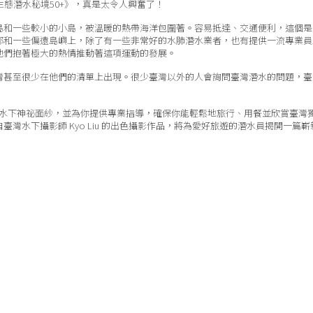
海洋生態潛水秘境50+》，真是太令人興奮了！
大島和一些較小的小島，被溫暖的熱帶海洋包圍著。容易抵達、交通便利，這個
部和一些偏遠島嶼上，除了有一些非常好的水肺潛水業者，也有提供一流專業員
他們抱著極大的熱情推動著這項運動的發展。
灣甚至很少在他們的清單上出現。很少臺灣以外的人會詢問臺灣潛水的問題，臺
些小島上的水下神祕面紗，並為你提供專業指導，確保你能輕鬆地旅行、用餐並欣賞臺灣
灣水下攝影師 Kyo Liu 的出色攝影作品，將為愛好旅遊的潛水員揭開一篇嶄