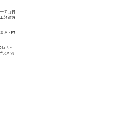
是一個由個
工與設備
灣境內的
獨特的文
新又剌激