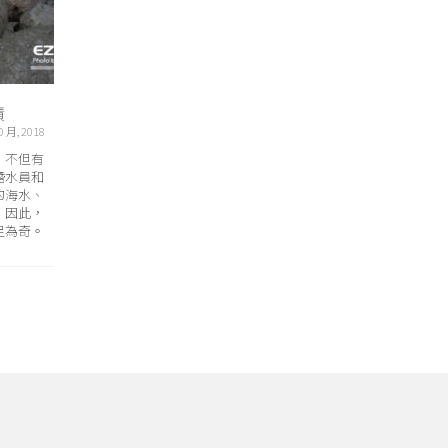
蹟
集合了！海洋狗仔隊 – 海洋公民科
蘇丹 – 
學嘉年華
0 月, 2018
7 12 月, 2020
，不但有
Couste
潛水員和
如果你已經是名經驗老道的潛水員，在讚嘆
World Wi
的海水、
水下世界奧妙之時，目睹各地水溫逐年升
佳紀錄片獎
，因此，
高，珊 … Continued
員，首次在
足為奇。
生活了三十
人員，為他
各種生活必