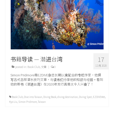
关于我们
书籍导读 — 潜进台湾
17
12 月 2020
posted in:
Book Club
,
文章
|
0
Simon Pridmore是EZDIVE杂志长期以来配合的专栏作家，他撰
写各式各样潜水技巧文章，与读者们分享他的知识与经验。看到
他的新书《潜进台湾》在2020年发行真是太令人兴奋了！
Book Club
,
Dive into Taiwan
,
Diving Book
,
diving destination
,
Diving Spot
,
EZDIVE#85
,
Kyo Liu
,
Simon Pridmore
,
Taiwan