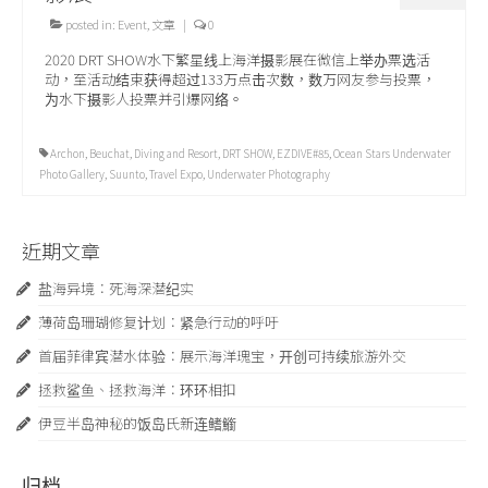
posted in:
Event
,
文章
|
0
2020 DRT SHOW水下繁星线上海洋摄影展在微信上举办票选活
动，至活动结束获得超过133万点击次数，数万网友参与投票，
为水下摄影人投票并引爆网络。
Archon
,
Beuchat
,
Diving and Resort
,
DRT SHOW
,
EZDIVE#85
,
Ocean Stars Underwater
Photo Gallery
,
Suunto
,
Travel Expo
,
Underwater Photography
近期文章
盐海异境：死海深潜纪实
薄荷岛珊瑚修复计划：紧急行动的呼吁
首届菲律宾潜水体验：展示海洋瑰宝，开创可持续旅游外交
拯救鲨鱼、拯救海洋：环环相扣
伊豆半岛神秘的饭岛氏新连鳍䲗
归档