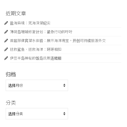
近期文章
盐海异境：死海深潜纪实
薄荷岛珊瑚修复计划：紧急行动的呼吁
首届菲律宾潜水体验：展示海洋瑰宝，开创可持续旅游外交
拯救鲨鱼、拯救海洋：环环相扣
伊豆半岛神秘的饭岛氏新连鳍䲗
归档
归
档
分类
分
类