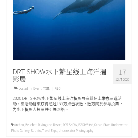
关于我们
DRT SHOW水下繁星线上海洋摄
17
影展
12 月 2020
posted in:
Event
,
文章
|
0
2020 DRT SHOW水下繁星线上海洋摄影展在微信上举办票选活
动，至活动结束获得超过133万点击次数，数万网友参与投票，
为水下摄影人投票并引爆网络。
Archon
,
Beuchat
,
Diving and Resort
,
DRT SHOW
,
EZDIVE#85
,
Ocean Stars Underwater
Photo Gallery
,
Suunto
,
Travel Expo
,
Underwater Photography