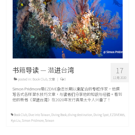
关于我们
书籍导读 — 潜进台湾
17
12 月 2020
posted in:
Book Club
,
文章
|
0
Simon Pridmore是EZDIVE杂志长期以来配合的专栏作家，他撰
写各式各样潜水技巧文章，与读者们分享他的知识与经验。看到
他的新书《潜进台湾》在2020年发行真是太令人兴奋了！
Book Club
,
Dive into Taiwan
,
Diving Book
,
diving destination
,
Diving Spot
,
EZDIVE#85
,
Kyo Liu
,
Simon Pridmore
,
Taiwan