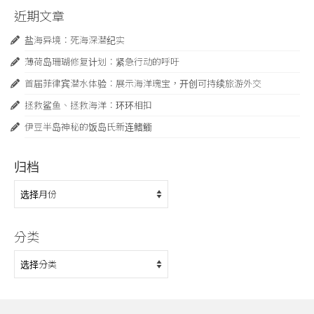
近期文章
盐海异境：死海深潜纪实
薄荷岛珊瑚修复计划：紧急行动的呼吁
首届菲律宾潜水体验：展示海洋瑰宝，开创可持续旅游外交
拯救鲨鱼、拯救海洋：环环相扣
伊豆半岛神秘的饭岛氏新连鳍䲗
归档
归
档
分类
分
类