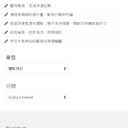
鹽海異境：死海深潛紀實
薄荷島珊瑚修復計畫：緊急⾏動的呼籲
首屆菲律賓潛水體驗：展示海洋瑰寶，開創可持續旅遊外交
拯救鯊魚、拯救海洋：環環相扣
伊豆半島神祕的飯島氏新連鰭䲗
彙整
彙
整
分類
分
類