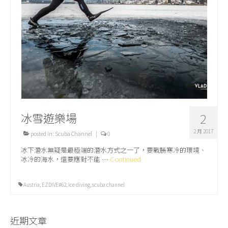
關於我們
冰雪遊樂場
2
2 月 2017
posted in:
Scuba Channel
|
0
冰下潛水無疑是最極端的潛水方式之一了，要戰勝寒冷的環境、
冰冷的海水，還要應對不能 …
Continued
Austria
,
EZDIVE#62
,
ice diving
,
scuba channel
近期文章