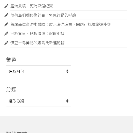
鹽海異境：死海深潛紀實
薄荷島珊瑚修復計畫：緊急⾏動的呼籲
首屆菲律賓潛水體驗：展示海洋瑰寶，開創可持續旅遊外交
拯救鯊魚、拯救海洋：環環相扣
伊豆半島神祕的飯島氏新連鰭䲗
彙整
彙
整
分類
分
類