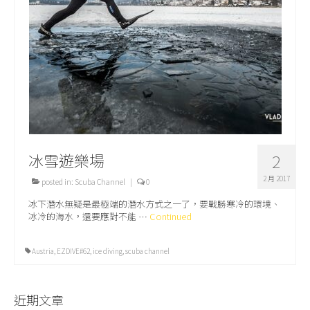
關於我們
冰雪遊樂場
2
2 月 2017
posted in:
Scuba Channel
|
0
冰下潛水無疑是最極端的潛水方式之一了，要戰勝寒冷的環境、
冰冷的海水，還要應對不能 …
Continued
Austria
,
EZDIVE#62
,
ice diving
,
scuba channel
近期文章