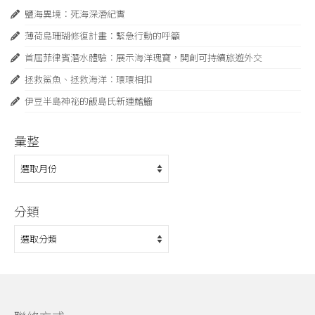
鹽海異境：死海深潛紀實
薄荷島珊瑚修復計畫：緊急⾏動的呼籲
首屆菲律賓潛水體驗：展示海洋瑰寶，開創可持續旅遊外交
拯救鯊魚、拯救海洋：環環相扣
伊豆半島神祕的飯島氏新連鰭䲗
彙整
彙
整
分類
分
類