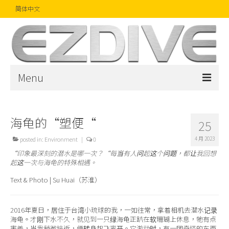
简体中文
Menu
首页
海龟的“塑便“
25
杂志
4 月 2023
posted in:
Environment
|
0
文章
“印象最深刻的潜水是哪一次？“每当有人问起这个问题，都让我回想
起这一次与海龟的特殊相遇。
精品
Text & Photo | Su Huai（苏淮）
摄影比赛
2016年夏日，居住于台湾小琉球的我，一如往常，拿着相机去潜水记录
话题焦点
海龟。才刚下水不久，就见到一只绿海龟正趴在软珊瑚上休息，牠有点
害羞，当我稍微接近，便转身起飞离开。它游动时，有一团奇怪的东西