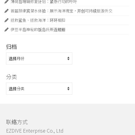
薄荷岛珊瑚修复计划：紧急行动的呼吁
首届菲律宾潜水体验：展示海洋瑰宝，开创可持续旅游外交
拯救鲨鱼、拯救海洋：环环相扣
伊豆半岛神秘的饭岛氏新连鳍䲗
归档
归
档
分类
分
类
联络方式
EZDIVE Enterprise Co., Ltd