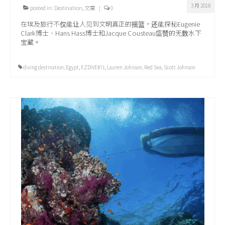
3 月 2018
posted in:
Destination
,
文章
|
0
在埃及旅行不仅能让人见到文明真正的摇篮，还能探秘Eugenie
Clark博士、Hans Hass博士和Jacque Cousteau盛赞的无数水下
宝藏。
diving destination
,
Egypt
,
EZDIVE#71
,
Lauren Johnson
,
Red Sea
,
Scott Johnson