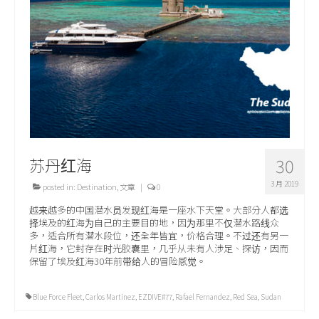
关于我们
苏丹红海
30
3 月 2019
posted in:
Destination
,
文章
|
0
越来越多的中国潜水员发现红海是一座水下天堂。大部分人都选
择埃及的红海为自己的主要目的地，因为那里不仅潜水路线众
多，适合所有潜水段位，还全年皆宜，价格合理。不过还有另一
片红海，它封存在时光胶囊里，几乎从未有人涉足、探访，因而
保留了埃及红海30年前带给人的冒险感觉。
Blue Force Fleet
,
Carlos Martinez
,
EZDIVE#77
,
Rafael Fernandez
,
Red Sea
,
Sudan