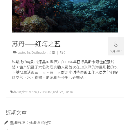
苏丹——红海之蓝
8
5 月 2017
posted in:
Destination
,
文章
|
0
科斯托的电影《漆黑的世界》在1964年获得奥斯卡最佳纪录片
奖。该片记录了六名海底实验人员首次在10米深的海星形状的水
下基地生活的三十天。有一大群24小时待命的工作人员为他们提
供空气、水、食物、能源和各种生活必需品。
diving destination
,
EZDIVE#65
,
Red Sea
,
Sudan
近期文章
盐海异境：死海深潜纪实