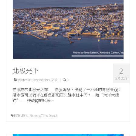
关于我们
北极光下
2
5 月 2018
posted in:
Destination
,
文章
|
0
在挪威的北极光之都——特罗姆瑟，出现了一种新的自然景观：
潜水员可以徜徉在鲱鱼群和座头鲸水柱中间，一睹“海洋大熊
猫”——逆戟鲸的风采。
EZDIVE#71
,
Norway
,
Timo Dersch