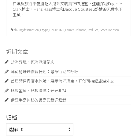
在埃及旅行不仅能让人见到文明真正的摇篮，还能探秘Eugenie
Clark博士、Hans Hass博士和Jacque Cousteau盛赞的无数水下
宝藏。
diving destination
,
Egypt
,
EZDIVE#71
,
Lauren Johnson
,
Red Sea
,
Scott Johnson
近期文章
盐海异境：死海深潜纪实
薄荷岛珊瑚修复计划：紧急行动的呼吁
首届菲律宾潜水体验：展示海洋瑰宝，开创可持续旅游外交
拯救鲨鱼、拯救海洋：环环相扣
伊豆半岛神秘的饭岛氏新连鳍䲗
归档
归
档