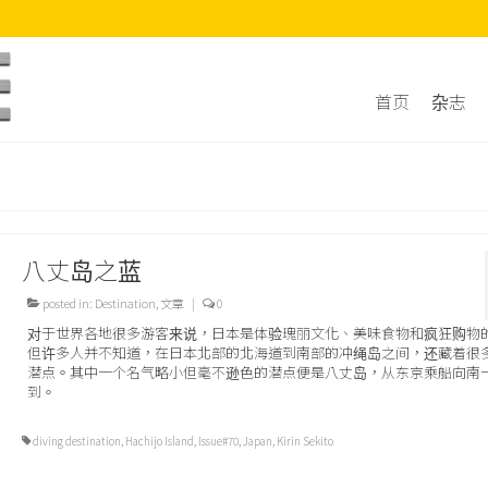
首页
杂志
八丈岛之蓝
posted in:
Destination
,
文章
|
0
对于世界各地很多游客来说，日本是体验瑰丽文化、美味食物和疯狂购物
但许多人并不知道，在日本北部的北海道到南部的冲绳岛之间，还藏着很
潜点。其中一个名气略小但毫不逊色的潜点便是八丈岛，从东京乘船向南
到。
diving destination
,
Hachijo Island
,
Issue#70
,
Japan
,
Kirin Sekito