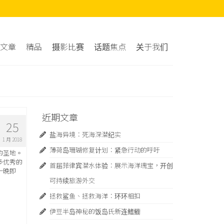
文章
精品
摄影比赛
话题焦点
关于我们
近期文章
25
盐海异境：死海深潜纪实
1 月 2018
薄荷岛珊瑚修复计划：紧急行动的呼吁
的圣地。
多优秀的
首届菲律宾潜水体验：展示海洋瑰宝，开创
一晚即
可持续旅游外交
拯救鲨鱼、拯救海洋：环环相扣
伊豆半岛神秘的饭岛氏新连鳍䲗