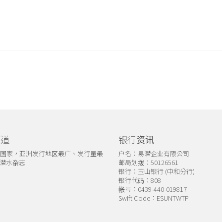
管道
银行资讯
个国家，亚洲发行地区最广、发行量最
户名：易潜企业有限公司
潜水杂志
邮局划拨：50126561
银行：玉山银行 (中和分行)
银行代码：808
帐号：0439-440-019817
Swift Code：ESUNTWTP