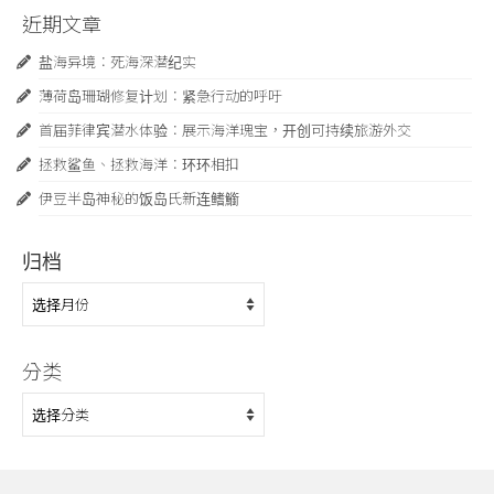
近期文章
盐海异境：死海深潜纪实
薄荷岛珊瑚修复计划：紧急行动的呼吁
首届菲律宾潜水体验：展示海洋瑰宝，开创可持续旅游外交
拯救鲨鱼、拯救海洋：环环相扣
伊豆半岛神秘的饭岛氏新连鳍䲗
归档
归
档
分类
分
类