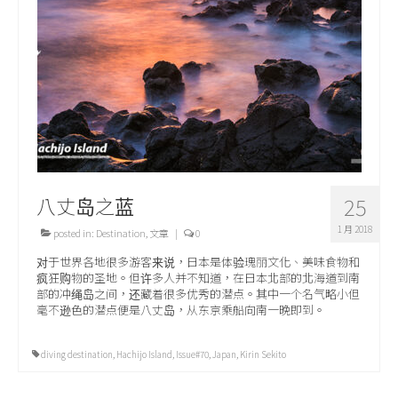
关于我们
八丈岛之蓝
25
1 月 2018
posted in:
Destination
,
文章
|
0
对于世界各地很多游客来说，日本是体验瑰丽文化、美味食物和
疯狂购物的圣地。但许多人并不知道，在日本北部的北海道到南
部的冲绳岛之间，还藏着很多优秀的潜点。其中一个名气略小但
毫不逊色的潜点便是八丈岛，从东京乘船向南一晚即到。
diving destination
,
Hachijo Island
,
Issue#70
,
Japan
,
Kirin Sekito