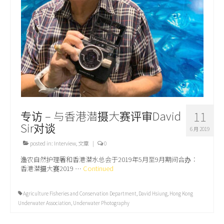
关于我们
专访 – 与香港潜摄大赛评审David
11
Sir对谈
6 月 2019
posted in:
Interview
,
文章
|
0
渔农自然护理署和香港潜水总会于2019年5月至9月期间合办：
香港潜摄大赛2019 …
Continued
Agriculture Fisheries and Conservation Department
,
David Hsiung
,
Hong Kong
Underwater Association
,
Underwater Photography