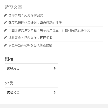
近期文章
盐海异境：死海深潜纪实
薄荷岛珊瑚修复计划：紧急行动的呼吁
首届菲律宾潜水体验：展示海洋瑰宝，开创可持续旅游外交
拯救鲨鱼、拯救海洋：环环相扣
伊豆半岛神秘的饭岛氏新连鳍䲗
归档
归
档
分类
分
类