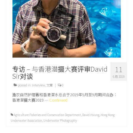
关于我们
专访 – 与香港潜摄大赛评审David
11
Sir对谈
6 月 2019
posted in:
Interview
,
文章
|
0
渔农自然护理署和香港潜水总会于2019年5月至9月期间合办：
香港潜摄大赛2019 …
Continued
Agriculture Fisheries and Conservation Department
,
David Hsiung
,
Hong Kong
Underwater Association
,
Underwater Photography