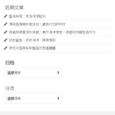
近期文章
盐海异境：死海深潜纪实
薄荷岛珊瑚修复计划：紧急行动的呼吁
首届菲律宾潜水体验：展示海洋瑰宝，开创可持续旅游外交
拯救鲨鱼、拯救海洋：环环相扣
伊豆半岛神秘的饭岛氏新连鳍䲗
归档
归
档
分类
分
类