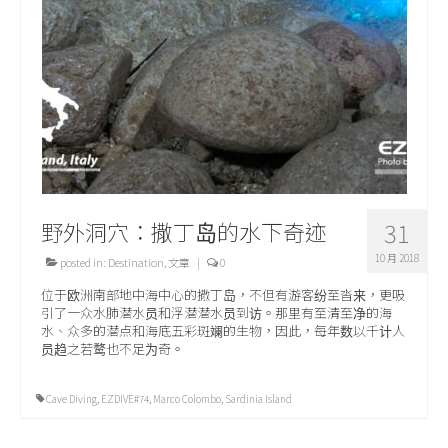
关于我们
野外洞穴：撒丁岛的水下奇迹
31
10 月 2018
posted in:
Destination
,
文章
|
0
位于欧洲南部地中海中心的撒丁岛，不但有游客纷至沓来，更吸
引了一众水肺潜水员和浮潜潜水员到访。那里有至清至净的海
水、众多的潜点和海底五彩斑斓的生物，因此，每年数以千计人
员趋之若鹜也不足为奇。
Cave Diving
,
EZDIVE#74
,
Marco Colombo
,
Sardinia Island