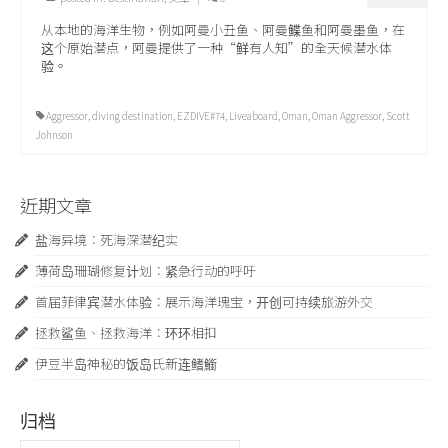
从本地的海洋生物，例如阿曼小丑鱼、阿曼鲽鱼和阿曼墨鱼，在
这个原始潜点，阿曼提供了一种“鲜有人知”的全天候潜水体
验。
Aggressor
,
diving destination
,
EZDIVE#74
,
Liveaboard
,
Oman
,
Oman Aggressor
,
Scott
Johnson
近期文章
盐海异境：死海深潜纪实
薄荷岛珊瑚修复计划：紧急行动的呼吁
首届菲律宾潜水体验：展示海洋瑰宝，开创可持续旅游外交
拯救鲨鱼、拯救海洋：环环相扣
伊豆半岛神秘的饭岛氏新连鳍䲗
归档
归