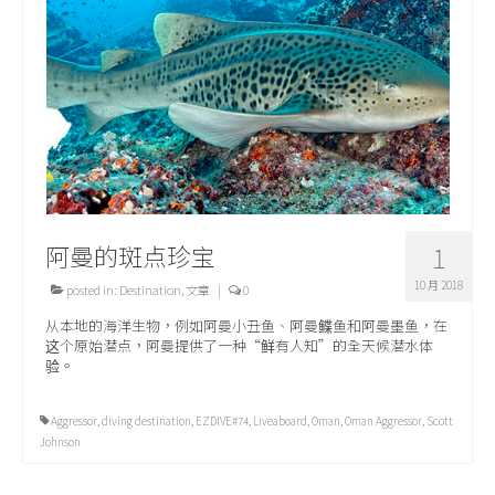
关于我们
阿曼的斑点珍宝
1
10 月 2018
posted in:
Destination
,
文章
|
0
从本地的海洋生物，例如阿曼小丑鱼、阿曼鲽鱼和阿曼墨鱼，在
这个原始潜点，阿曼提供了一种“鲜有人知”的全天候潜水体
验。
Aggressor
,
diving destination
,
EZDIVE#74
,
Liveaboard
,
Oman
,
Oman Aggressor
,
Scott
Johnson