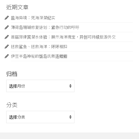
近期文章
盐海异境：死海深潜纪实
薄荷岛珊瑚修复计划：紧急行动的呼吁
首届菲律宾潜水体验：展示海洋瑰宝，开创可持续旅游外交
拯救鲨鱼、拯救海洋：环环相扣
伊豆半岛神秘的饭岛氏新连鳍䲗
归档
归
档
分类
分
类