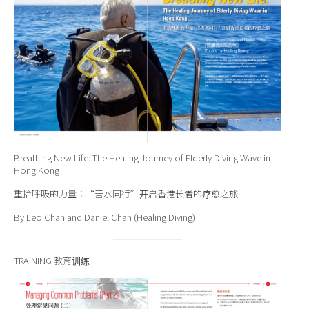
Breathing New Life: The Healing Journey of Elderly Diving Wave in
Hong Kong
重拾呼吸的力量：“善水同行”开启香港长者的疗愈之旅
By Leo Chan and Daniel Chan (Healing Diving)
TRAINING 教育训练