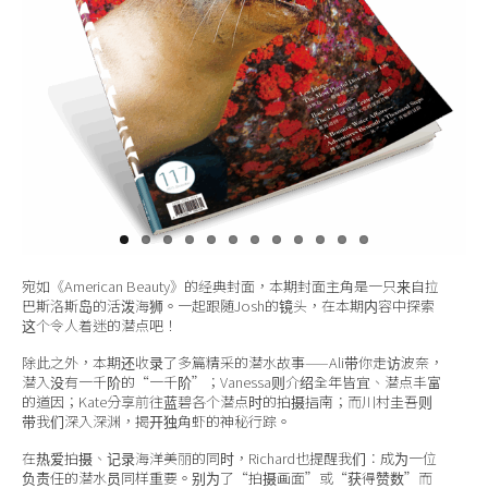
关于我们
宛如《American Beauty》的经典封面，本期封面主角是一只来自拉
巴斯洛斯岛的活泼海狮。一起跟随Josh的镜头，在本期内容中探索
这个令人着迷的潜点吧！
除此之外，本期还收录了多篇精采的潜水故事——Ali带你走访波奈，
潜入没有一千阶的“一千阶”；Vanessa则介绍全年皆宜、潜点丰富
的道因；Kate分享前往蓝碧各个潜点时的拍摄指南；而川村圭吾则
带我们深入深渊，揭开独角虾的神秘行踪。
在热爱拍摄、记录海洋美丽的同时，Richard也提醒我们：成为一位
负责任的潜水员同样重要。别为了“拍摄画面”或“获得赞数”而