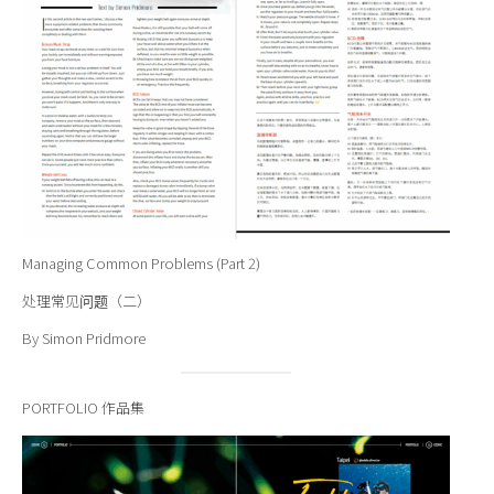
Managing Common Problems (Part 2)
处理常见问题（二）
By Simon Pridmore
PORTFOLIO 作品集