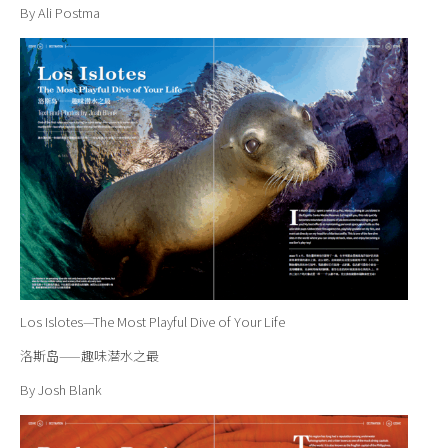
By Ali Postma
Los Islotes—The Most Playful Dive of Your Life
洛斯岛——趣味潜水之最
By Josh Blank