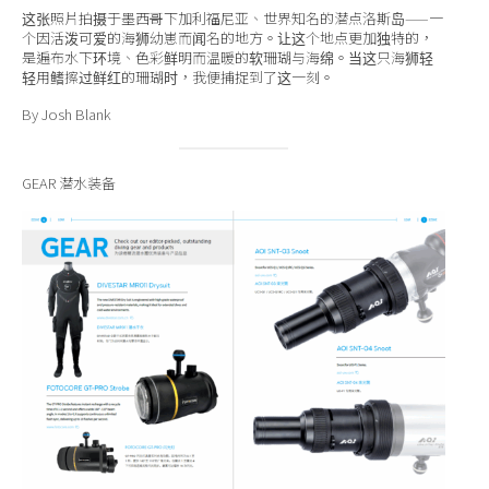
这张照片拍摄于墨西哥下加利福尼亚、世界知名的潜点洛斯岛——一
个因活泼可爱的海狮幼崽而闻名的地方。让这个地点更加独特的，
是遍布水下环境、色彩鲜明而温暖的软珊瑚与海绵。当这只海狮轻
轻用鳍擦过鲜红的珊瑚时，我便捕捉到了这一刻。
By Josh Blank
GEAR 潜水装备