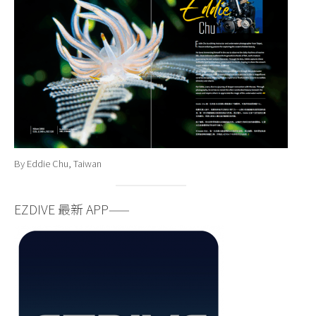
By Eddie Chu, Taiwan
EZDIVE 最新 APP——