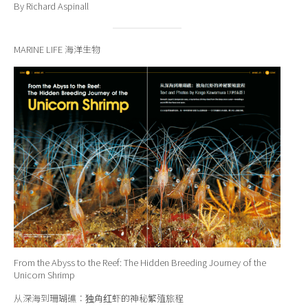
By Richard Aspinall
MARINE LIFE 海洋生物
From the Abyss to the Reef: The Hidden Breeding Journey of the
Unicorn Shrimp
从深海到珊瑚礁：独角红虾的神秘繁殖旅程