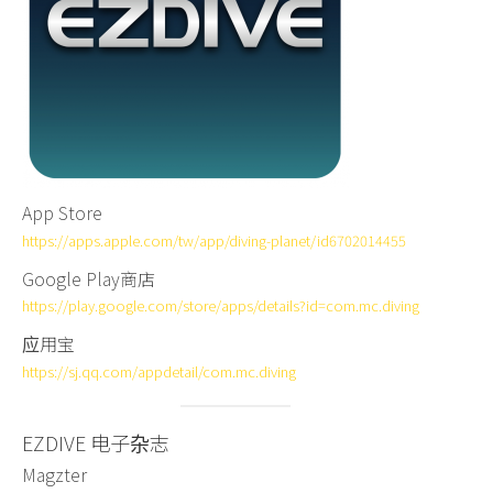
App Store
https://apps.apple.com/tw/app/diving-planet/id6702014455
Google Play商店
https://play.google.com/store/apps/details?id=com.mc.diving
应用宝
https://sj.qq.com/appdetail/com.mc.diving
EZDIVE 电子杂志
Magzter