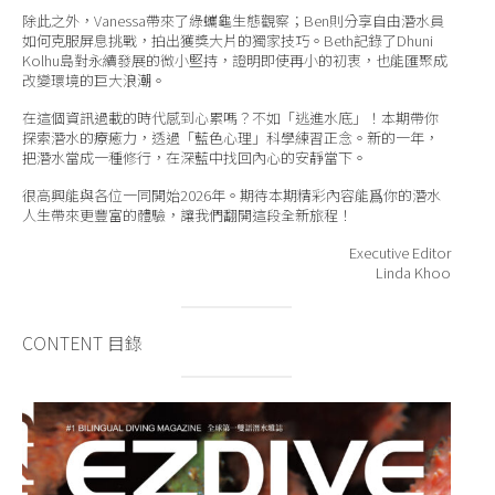
除此之外，Vanessa帶來了綠蠵龜生態觀察；Ben則分享自由潛水員
如何克服屏息挑戰，拍出獲獎大片的獨家技巧。Beth記錄了Dhuni
Kolhu島對永續發展的微小堅持，證明即使再小的初衷，也能匯聚成
改變環境的巨大浪潮。
在這個資訊過載的時代感到心累嗎？不如「逃進水底」！本期帶你
探索潛水的療癒力，透過「藍色心理」科學練習正念。新的一年，
把潛水當成一種修行，在深藍中找回內心的安靜當下。
很高興能與各位一同開始2026年。期待本期精彩內容能爲你的潛水
人生帶來更豐富的體驗，讓我們翻開這段全新旅程！
Executive Editor
Linda Khoo
CONTENT 目錄