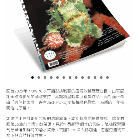
關於我們
回首2025年，UWPC水下攝影挑戰賽的盛況依舊歷歷在目，由衷感
謝全球攝影師的踴躍支持！本期將呈獻年度獲獎作品，而封面正是
由「最佳封面獎」得主Jack Pokoj所拍攝綠色躄魚，為新的一年揭
開活力序幕。
如果你正在計劃新年度的潛旅旅游，本期將為你提供靈感：讓我們
跟隨Josh前往澳洲絲帶礁，見證小鬚鯨季節性的集結；隨Ali探索葡
萄牙貝倫加群島的潛水資源；或隨Timo深入赫加達，看歷史遺物在
水下與自然靜謐共生。