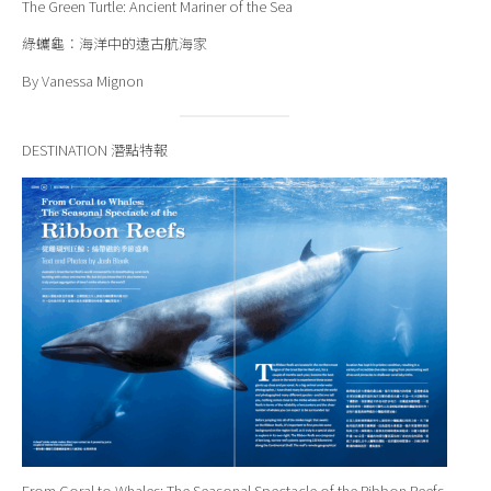
The Green Turtle: Ancient Mariner of the Sea
綠蠵龜：海洋中的遠古航海家
By Vanessa Mignon
DESTINATION 潛點特報
From Coral to Whales: The Seasonal Spectacle of the Ribbon Reefs