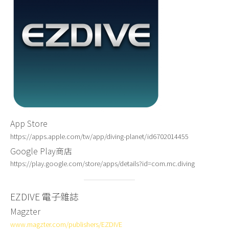
App Store
https://apps.apple.com/tw/app/diving-planet/id6702014455
Google Play商店
https://play.google.com/store/apps/details?id=com.mc.diving
EZDIVE 電子雜誌
Magzter
www.magzter.com/publishers/EZDIVE