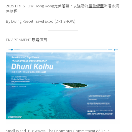
2025 DRT SHOW Hong Kong完美落幕，以強勁流量重塑亞洲潛水貿
易標桿
By Diving Resort Travel Expo (DRT SHOW)
ENVIRONMENT 環境保育
Small Island, Big Waves: The Enormous Commitment of Dhuni