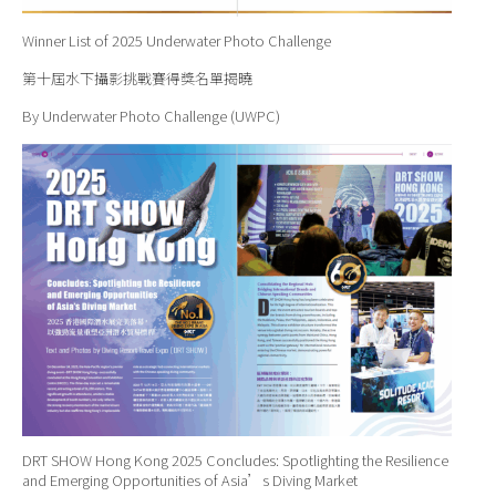
Winner List of 2025 Underwater Photo Challenge
第十屆水下攝影挑戰賽得獎名單揭曉
By Underwater Photo Challenge (UWPC)
DRT SHOW Hong Kong 2025 Concludes: Spotlighting the Resilience
and Emerging Opportunities of Asia’s Diving Market