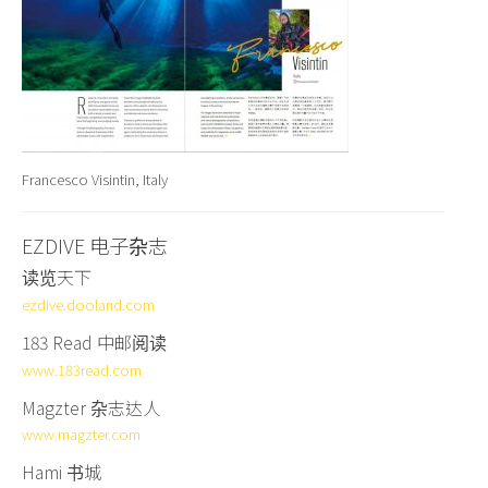
Francesco Visintin, Italy
EZDIVE 电子杂志
读览天下
ezdive.dooland.com
183 Read 中邮阅读
www.183read.com
Magzter 杂志达人
www.magzter.com
Hami 书城