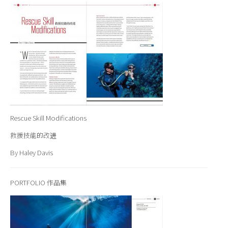
Rescue Skill Modifications
救援技能的改进
By Haley Davis
PORTFOLIO
作品集