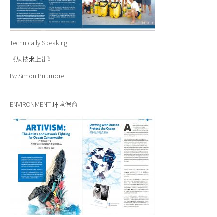
Technically Speaking
《从技术上讲》
By Simon Pridmore
ENVIRONMENT 环境保育