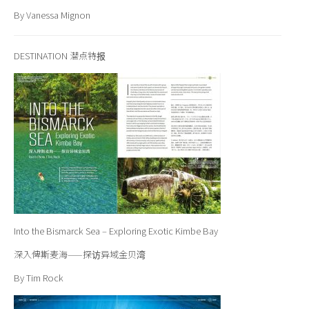
By Vanessa Mignon
DESTINATION 潜点特报
Into the Bismarck Sea – Exploring Exotic Kimbe Bay
深入俾斯麦海——探访异域金贝湾
By Tim Rock