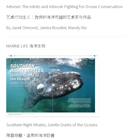
Artivism: The Artists and Artwork Fighting for Ocean Conservation
艺术行动主义：为保护海洋而战的艺术家与作品
By Janet Ormond, Janina Rossiter, Mandy Wu
MARINE LIFE 海洋生物
Southern Right Whales, Gentle Giants of the Oceans
南露脊鲸，温柔的海洋巨兽