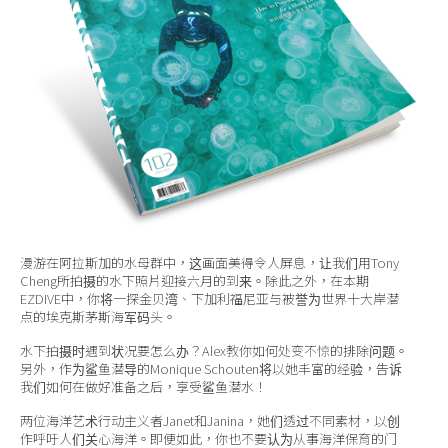
关于我们
漫游在阿拉斯加的水母群中，这画面美得令人屏息，让我们用Tony
Cheng所拍摄的水下照片迎接六月的到来。除此之外，在本期
EZDIVE中，你将一探金贝湾、下加利福尼亚与被誉为世界十大岸潜
点的埃克斯茅斯海军码头。
水下拍摄时遇到状况要怎么办？Alex教你如何处变不惊的排除问题。
另外，作为鲨鱼潜导的Monique Schouten将以她丰富的经验，告诉
我们如何在做好准备之后，享受鲨鱼潜水！
两位海洋艺术行动主义者Janet和Janina，她们透过不同素材，以创
作呼吁人们关心海洋。即便如此，你也不要认为从事海洋保育的门