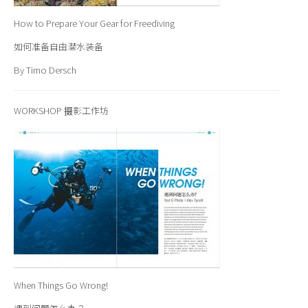
How to Prepare Your Gear for Freediving
如何准备自由潜水装备
By Timo Dersch
WORKSHOP 摄影工作坊
When Things Go Wrong!