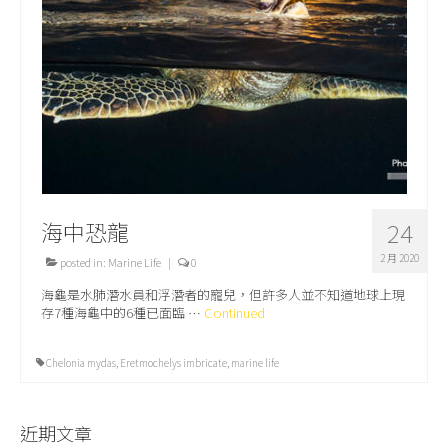
關於我們
海中恐龍
24
2 月 2020
posted in:
Marine Life
|
0
海龜是水肺潛水員和浮潛者的寵兒，但許多人並不知道地球上現
存7種海龜中的6種已面臨 …
Continued
Chelonia mydas
,
Eretmochelys imbricate
,
marine life
近期文章