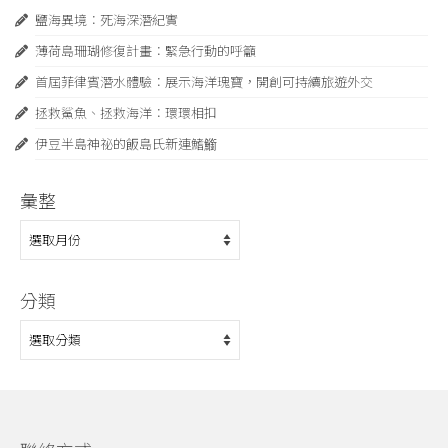
鹽海異境：死海深潛紀實
薄荷島珊瑚修復計畫：緊急⾏動的呼籲
首屆菲律賓潛水體驗：展示海洋瑰寶，開創可持續旅遊外交
拯救鯊魚、拯救海洋：環環相扣
伊豆半島神祕的飯島氏新連鰭䲗
彙整
彙
整
分類
分
類