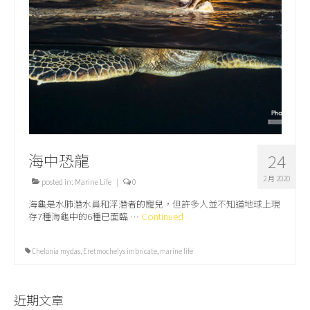
關於我們
海中恐龍
24
2 月 2020
posted in:
Marine Life
|
0
海龜是水肺潛水員和浮潛者的寵兒，但許多人並不知道地球上現
存7種海龜中的6種已面臨 …
Continued
Chelonia mydas
,
Eretmochelys imbricate
,
marine life
近期文章