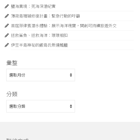
鹽海異境：死海深潛紀實
薄荷島珊瑚修復計畫：緊急⾏動的呼籲
首屆菲律賓潛水體驗：展示海洋瑰寶，開創可持續旅遊外交
拯救鯊魚、拯救海洋：環環相扣
伊豆半島神祕的飯島氏新連鰭䲗
彙整
彙
整
分類
分
類