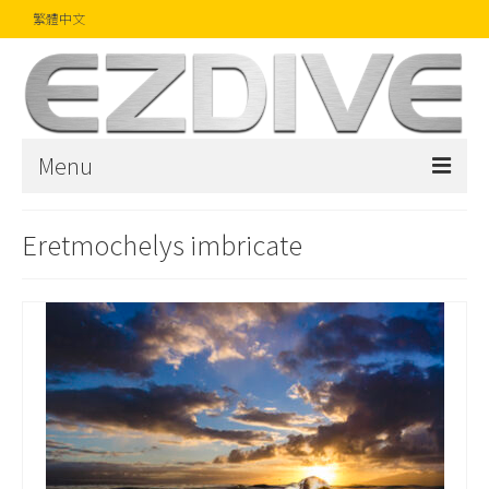
繁體中文
Menu
首頁
Eretmochelys imbricate
雜誌
文章
精品
攝影比賽
話題焦點