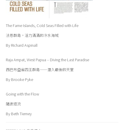
The Farne Islands, Cold Seas Filled with Life
法恩群島，活力滿滿的冷水海域
By Richard Aspinall
Raja Ampat, West Papua – Diving the Last Paradise
西巴布亞省四王群島——潛入最後的天堂
By Brooke Pyke
Going with the Flow
隨波逐流
By Beth Tierney