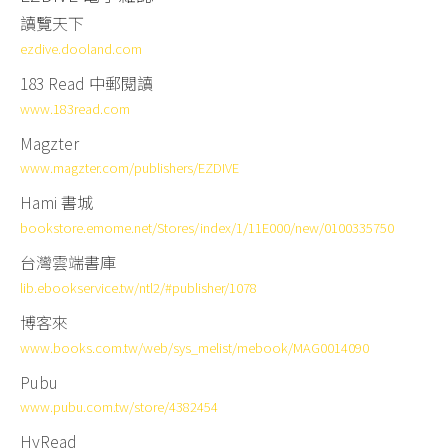
讀覽天下
ezdive.dooland.com
183 Read
中郵閱讀
www.183read.com
Magzter
www.magzter.com/publishers/EZDIVE
Hami 書城
bookstore.emome.net/Stores/index/1/11E000/new/0100335750
台灣雲端書庫
lib.ebookservice.tw/ntl2/#publisher/1078
博客來
www.books.com.tw/web/sys_melist/mebook/MAG0014090
Pubu
www.pubu.com.tw/store/4382454
HyRead