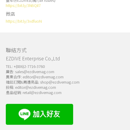
整年份EZDIVE訂閱 (Six Issues)
https://bit.ly/3hBQil7
微店
https://bit.ly/3xdfuoN
聯絡方式
EZDIVE Enterprise Co.,Ltd
TEL: +(886)2-7716-3760
廣告:
sales@ezdivemag.com
異業合作:
editor@ezdivemag.com
雜誌訂閱&周邊商品:
shop@ezdivemag.com
投稿:
editor@ezdivemag.com
產品經銷:
retail@ezdivemag.com