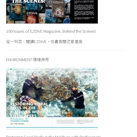
100 Issues of EZDIVE Magazine, Behind the Scenes!
從一到百：閱讀EZDIVE，在書頁間恣意潛游
ENVIRONMENT 環境保育
Restoring Coral Reefs in the Maldives with Reefscapers