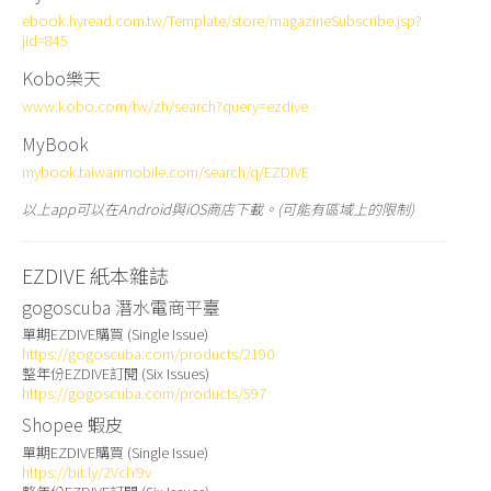
ebook.hyread.com.tw/Template/store/magazineSubscribe.jsp?
jid=845
Kobo樂天
www.kobo.com/tw/zh/search?query=ezdive
MyBook
mybook.taiwanmobile.com/search/q/EZDIVE
以上app可以在Android與iOS商店下載。(可能有區域上的限制)
EZDIVE 紙本雜誌
gogoscuba 潛水電商平臺
單期EZDIVE購買 (Single Issue)
https://gogoscuba.com/products/2190
整年份EZDIVE訂閱 (Six Issues)
https://gogoscuba.com/products/597
Shopee 蝦皮
單期EZDIVE購買 (Single Issue)
https://bit.ly/2VclY9v