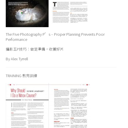
The Five Photography P’s – Proper Planning Prevents Poor
Performance
攝影五P技巧：做足準備，收獲好片
By Alex Tyrrell
TRAINING 教育訓練