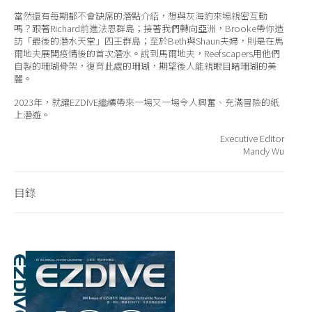
當然還有每期都不會缺席的潛點介紹，想與灰海豹來場親密互動
嗎？跟著Richard前進法恩群島；接著我們轉向亞洲，Brooke帶你造
訪「最後的潛水天堂」四王群島；至於Beth與Shaun夫婦，則是在馬
爾地夫展開疫情後的首次潛水。說到馬爾地夫，Reefscapers用他們
自製的珊瑚骨架，復育此處的珊瑚，期望後人能親眼目睹珊瑚的美
麗。
2023年，就讓EZDIVE繼續帶來一場又一場令人興奮、充滿冒險的紙
上潛遊。
Executive Editor
Mandy Wu
目錄