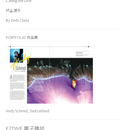
Calling the Dive
終止潛水
By DAN China
PORTFOLIO
作品集
Andy Schmid, Switzerland
EZDIVE 電子雜誌