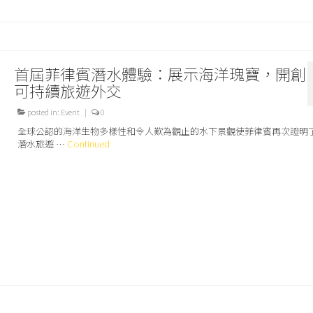
首屆菲律賓潛水體驗：展示海洋瑰寶，開創
可持續旅遊外交
posted in:
Event
|
0
全球公認的海洋生物多樣性和令人歎為觀止的水下景觀使菲律賓再次證明
潛水旅遊 …
Continued