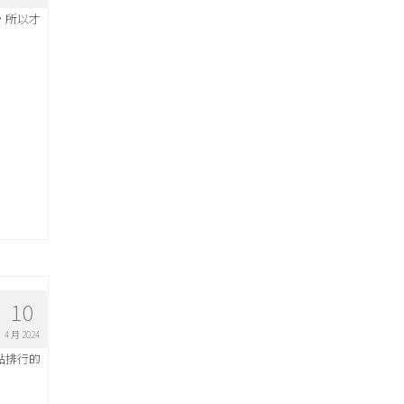
，所以才
10
4 月 2024
點排行的