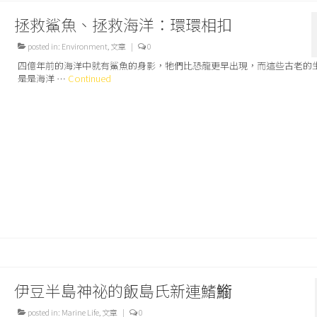
拯救鯊魚、拯救海洋：環環相扣
posted in:
Environment
,
文章
|
0
四億年前的海洋中就有鯊魚的身影，牠們比恐龍更早出現，而這些古老的
是是海洋 …
Continued
伊豆半島神祕的飯島氏新連鰭䲗
posted in:
Marine Life
,
文章
|
0