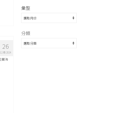
彙整
彙
整
分類
分
26
類
12 月 2024
壯麗海