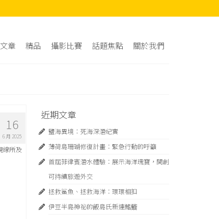
文章
精品
攝影比賽
話題焦點
關於我們
近期文章
16
鹽海異境：死海深潛紀實
6 月 2025
薄荷島珊瑚修復計畫：緊急⾏動的呼籲
視線所及
首屆菲律賓潛水體驗：展示海洋瑰寶，開創
可持續旅遊外交
拯救鯊魚、拯救海洋：環環相扣
伊豆半島神祕的飯島氏新連鰭䲗