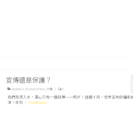
宣傳還是保護？
posted in:
Environment
,
文章
|
0
我們背滾入水，滿心只有一個目標──照片！這個十月，世界各地的攝影
洋，來到 …
Continued