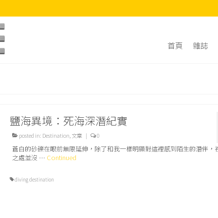
首頁
雜誌
鹽海異境：死海深潛紀實
posted in:
Destination
,
文章
|
0
蒼白的砂礫在眼前無限延伸，除了和我一樣明顯對這裡感到陌生的潛伴，
之處並沒 …
Continued
diving destination