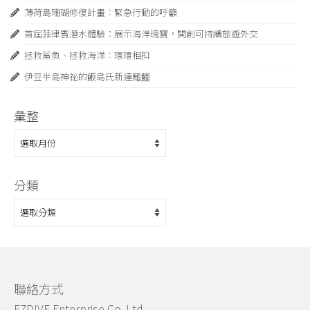
薄荷島珊瑚修復計畫：緊急⾏動的呼籲
首屆菲律賓潛水體驗：展示海洋瑰寶，開創可持續旅遊外交
拯救鯊魚、拯救海洋：環環相扣
伊豆半島神祕的飯島氏新連鰭䲗
彙整
彙
整
分類
分
類
聯絡方式
EZDIVE Enterprise Co.,Ltd