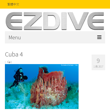
繁體中文
Menu
首頁
Cuba 4
9
雜誌
|
0
1 月 2017
文章
精品
攝影比賽
話題焦點