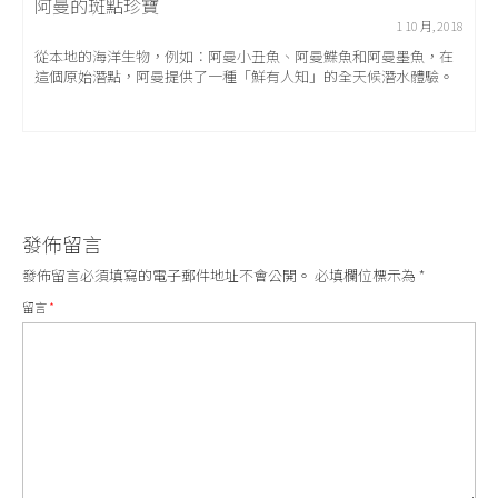
阿曼的斑點珍寶
1 10 月, 2018
從本地的海洋生物，例如：阿曼小丑魚、阿曼鰈魚和阿曼墨魚，在
這個原始潛點，阿曼提供了一種「鮮有人知」的全天候潛水體驗。
發佈留言
發佈留言必須填寫的電子郵件地址不會公開。
必填欄位標示為
*
留言
*