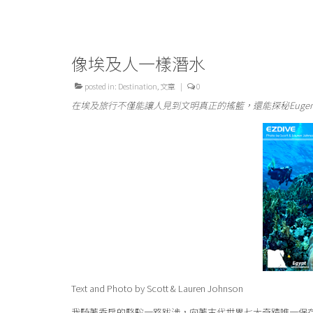
像埃及人一樣潛水
posted in:
Destination
,
文章
|
0
在埃及旅行不僅能讓人見到文明真正的搖籃，還能探秘Eugenie Cl
Text and Photo by Scott & Lauren Johnson
我騎著乖戾的駱駝一路跋涉，向著古代世界七大奇蹟唯一保存