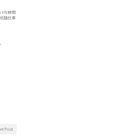
r II在赫爾
或麵包車
。
xt Post