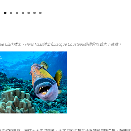
ark博士、Hans Hass博士和Jacque Cousteau盛讚的無數水下寶藏。
完好的遺跡 – 吉薩大金字塔前進。金字塔的尖頂在沙丘頂部忽隱忽現。騎著