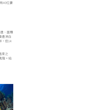
有40位妻
偏遠、面積
是遠洋白
，但14
結束之
鬼龍。給
a
。