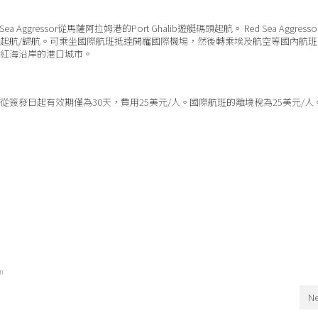
 Sea Aggressor從馬薩阿拉姆港的Port Ghalib遊艇碼頭起航。 Red Sea Aggresso
起航/歸航。可乘坐國際航班抵達開羅國際機場，然後轉乘埃及航空等國內航班
紅海沿岸的港口城市。
從簽發日起有效期僅為30天，費用25美元/人。國際航班的離境稅為25美元/人
on
Ne