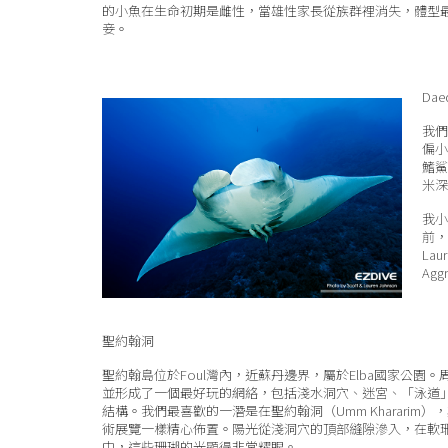
的小魚在生命初期是雌性，當雄性家長從族群裡消失，體型
妾。
Dae
我們
偏小
鰭鯊
米深
我小
前，
La
Ag
聖約翰洞
聖約翰島位於Foul灣內，近蘇丹邊界，屬於Elba國家公園
並形成了一個最好玩的網絡，包括淺水洞穴、迷宮、「泳道
結構。我們最喜歡的一潛是在聖約翰洞（Umm Khararim
術展覽一樣精心佈置。陽光從淺洞穴的頂部縫隙滲入，在軟
中，這些珊瑚的光顯得非常耀眼。