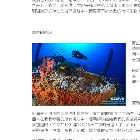
之舟」，我從一座充滿21世紀先進文明的大城市，來到不
珊瑚礁形式存在的自然遺跡中，棲居著不計其數的海洋生物
生命的綠洲
阿拉
陸橋
河。
分別
由於
谷，
催生
賽勒
紅海是大自然的沉船潛水博物館，有二戰時期1941年西奈半島西岸
亞。在我們參觀的所有沉船中，賽勒姆快船給我們的震撼最為巨
麥加返回，不幸在1991年12月15日午夜時分撞上了Hynde
岸邊保住了性命。據官方記載，這次事故死亡人數為470，