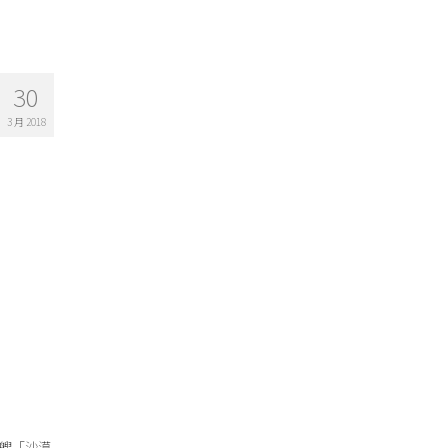
30
3 月 2018
這艘「沙漠