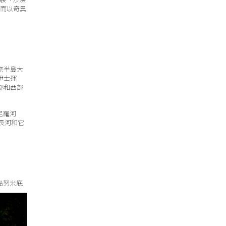
，而以奇異
奈半島大
伊士運
部和西部
尼羅河
長河和它
船努米底