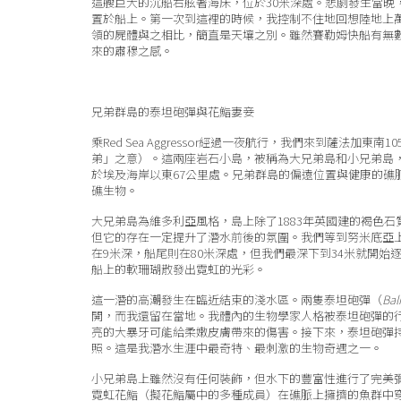
這艘巨大的沉船右舷著海床，位於30米深處。悲劇發生當晚
置於船上。第一次到這裡的時候，我控制不住地回想陸地上
領的屍體與之相比，簡直是天壤之別。雖然賽勒姆快船有無
來的肅穆之感。
兄弟群島的泰坦砲彈與花鮨妻妾
乘Red Sea Aggressor經過一夜航行，我們來到薩法加東南1
弟」之意）。這兩座岩石小島，被稱為大兄弟島和小兄弟島
於埃及海岸以東67公里處。兄弟群島的偏遠位置與健康的礁
礁生物。
大兄弟島為維多利亞風格，島上除了1883年英國建的褐色
但它的存在一定提升了潛水前後的氛圍。我們等到努米底亞
在9米深，船尾則在80米深處，但我們最深下到34米就開始
船上的軟珊瑚散發出霓虹的光彩。
這一潛的高潮發生在臨近結束的淺水區。兩隻泰坦砲彈（
Bal
開，而我還留在當地。我體內的生物學家人格被泰坦砲彈的
亮的大暴牙可能給柔嫩皮膚帶來的傷害。接下來，泰坦砲彈
照。這是我潛水生涯中最奇特、最刺激的生物奇遇之一。
小兄弟島上雖然沒有任何裝飾，但水下的豐富性進行了完美彌
霓虹花鮨（擬花鮨屬中的多種成員）在礁脈上擁擠的魚群中