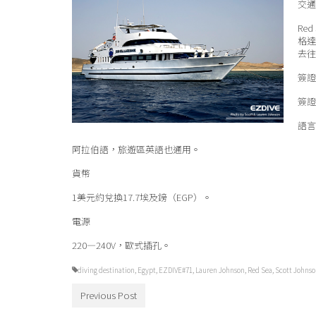
交通
Red
格達
去往
簽證
簽證
語言
阿拉伯語，旅遊區英語也通用。
貨幣
1美元約兌換17.7埃及鎊（EGP）。
電源
220—240V，歐式插孔。
diving destination
,
Egypt
,
EZDIVE#71
,
Lauren Johnson
,
Red Sea
,
Scott Johns
Previous Post