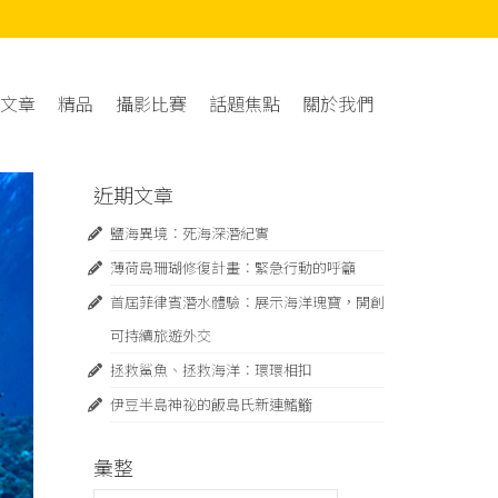
文章
精品
攝影比賽
話題焦點
關於我們
近期文章
鹽海異境：死海深潛紀實
薄荷島珊瑚修復計畫：緊急⾏動的呼籲
首屆菲律賓潛水體驗：展示海洋瑰寶，開創
可持續旅遊外交
拯救鯊魚、拯救海洋：環環相扣
伊豆半島神祕的飯島氏新連鰭䲗
彙整
彙