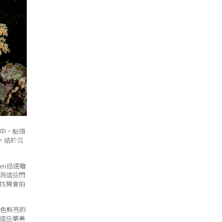
中，船頭
，結於沉
en迅速離
測這些閃
找機會拍
顏色鮮亮的
這些華美