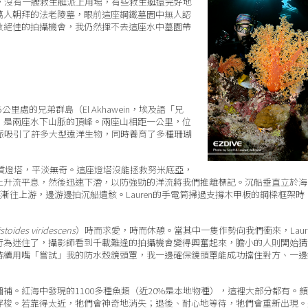
，沒有一艘救生艇派上用場，有些救生艇還完好地
萬人朝拜的法老陵墓，眼前這座鋼鐵墓園中無人認
數絕佳的拍攝機會，我仍然揮不去這座水中墓園帶
05公里處的兄弟群島（El Akhawein，埃及語「兄
，是兩座水下山脈的頂峰。兩座山相距一公里，位
脈吸引了許多大型遠洋生物，同時養育了多種珊瑚
石質燈塔，平淡無奇。這座燈塔沒能拯救努米底亞，
上升流平息，然後迅速下潛，以防強勁的洋流將我們推離標記。沉船垂直立於海
逐漸往上游，邊游邊拍沉船遺骸。Lauren的手電筒掃過支撐木甲板的鋼樑框架時
istoides viridescens
）時而求愛，時而休憩。當其中一隻作勢向我們衝來，Laur
行為迷住了，攝影師看到千載難逢的拍攝機會變得興奮起來，膽小的人則開始猜
持續用嘴「嘗試」我的防水殼鏡頭罩，我一邊確保鏡頭罩能成功擋住對方、一邊
補。紅海中發現的1100多種魚類（近20%是本地物種），這裡大部分都有。
穿梭。若靠得太近，牠們會神奇地消失；退後、耐心地等待，牠們會重新出現。