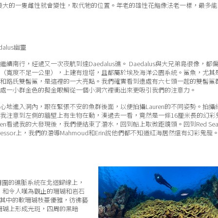
最大的一隻雌性就會變性，取代牠的位置。年老的雄性花鮨像法老一樣，最多能
dalus幽靈
繼續南行，經過又一次夜航到達Daedalus礁。 Daedalus與大兄弟島很像，都
（寬度不足一公里），上建有燈塔，且都屬於埃及海洋公園系統。鯊魚，尤其
和路氏雙髻鯊，是這裡的一大亮點。我們確實看到遠處有六七頭一起的雙髻鯊群
處一小群金色的擬金眼鯛從一個小洞穴裡衝出來更吸引我們的注意力。
心地進入洞內，跟在緊張不安的魚群後面，以便拍攝Lauren的不同姿勢。拍攝
我注意到左側的牆壁上有生物在動，湊過去一看，竟然是一條16厘米長的幻彩
uren看過我的大發現後，我們便結束了潛水，回到船上取微距鏡頭。回到Red Se
gressor上，我們的潛導Mahmoud和Erin說他們都不知道紅海居然還有幻彩鬼龍
。周圍的礁脈系統在北迴歸線上，
」和令人嘆為觀止的珊瑚和岩石
），其中的軟珊瑚枝蔓優雅，彷彿藝
珊瑚上形成光斑，四周的黑暗