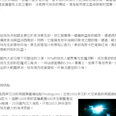
遠處吉薩墓地上屹立著的、法老時代埃及的標誌。濱海城市裡五星級度假村雲集
。
伯埃及共和國主要位於非洲東北部，但它其實是一個橫跨亞非的國家，通過西
橫跨非洲與亞洲西南部。同時，它還擁有地中海與印度洋之間的唯一通道：蘇
埃及北部是地中海，東北部是加沙地帶和以色列，東部為阿卡巴灣與紅海，南
是蘇丹和利比亞。
國內大部分是不可居住的沙漠，99%的埃及人都聚集在尼羅河畔，或在南部的
或在北部的尼羅河三角洲，一共佔總面積的5.5%。事實上，如果不是世界第一
出的大範圍綠洲，埃及境內就會變成一片無法居住的沙海。
姆快船
沉沒的英國軍艦補給船Thistlegorm，也有1901年沉於
大兄弟島的英國貨
大。這艘100米長的客輪載著600多名朝聖者從
man暗礁，20分鐘內沉入海底。只有180人拼命游到
是埃及最大的海洋悲劇。