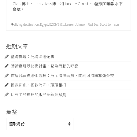
Clark博士、Hans Hass博士和Jacque Cousteau盛讚的無數水下
寶藏。
diving destination
,
Egypt
,
EZDIVE#71
,
Lauren Johnson
,
Red Sea
,
Scott Johnson
近期文章
鹽海異境：死海深潛紀實
薄荷島珊瑚修復計畫：緊急⾏動的呼籲
首屆菲律賓潛水體驗：展示海洋瑰寶，開創可持續旅遊外交
拯救鯊魚、拯救海洋：環環相扣
伊豆半島神祕的飯島氏新連鰭䲗
彙整
彙
整