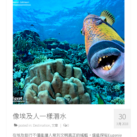
像埃及人一樣潛水
30
3 月 2018
posted in:
Destination
,
文章
|
0
在埃及旅行不僅能讓人見到文明真正的搖籃，還能探秘Eugenie