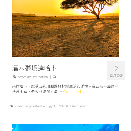
關於我們
潛水夢境達哈卜
2
12 月 2019
posted in:
Destination
|
0
來達哈卜，感受五彩珊瑚礁與輕鬆生活的碰撞。在西奈半島這座
沙漠小鎮，遊客既能探入清 …
Continued
Dahab
,
diving destination
,
Egypt
,
EZDIVE#80
,
Timo Dersch