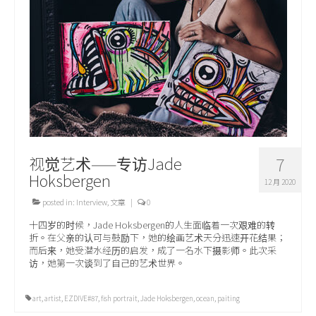
关于我们
视觉艺术——专访Jade
7
Hoksbergen
12 月 2020
posted in:
Interview
,
文章
|
0
十四岁的时候，Jade Hoksbergen的人生面临着一次艰难的转
折。在父亲的认可与鼓励下，她的绘画艺术天分迅速开花结果；
而后来，她受潜水经历的启发，成了一名水下摄影师。此次采
访，她第一次谈到了自己的艺术世界。
art
,
artist
,
EZDIVE#87
,
fish portrait
,
Jade Hoksbergen
,
ocean
,
paiting