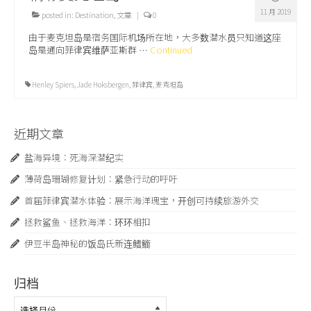
11 月 2019
posted in:
Destination
,
文章
|
0
由于麦克坦岛是宿务国际机场所在地，大多数潜水员只知道这座
岛是通向菲律宾维萨亚斯群 …
Continued
Henley Spiers
,
Jade Hoksbergen
,
菲律宾
,
麦克坦岛
近期文章
盐海异境：死海深潜纪实
薄荷岛珊瑚修复计划：紧急行动的呼吁
首届菲律宾潜水体验：展示海洋瑰宝，开创可持续旅游外交
拯救鲨鱼、拯救海洋：环环相扣
伊豆半岛神秘的饭岛氏新连鳍䲗
归档
归