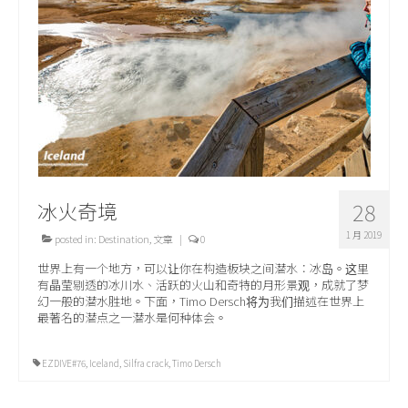
关于我们
冰火奇境
28
1 月 2019
posted in:
Destination
,
文章
|
0
世界上有一个地方，可以让你在构造板块之间潜水：冰岛。这里
有晶莹剔透的冰川水、活跃的火山和奇特的月形景观，成就了梦
幻一般的潜水胜地。下面，Timo Dersch将为我们描述在世界上
最著名的潜点之一潜水是何种体会。
EZDIVE#76
,
Iceland
,
Silfra crack
,
Timo Dersch