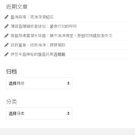
近期文章
盐海异境：死海深潜纪实
薄荷岛珊瑚修复计划：紧急行动的呼吁
首届菲律宾潜水体验：展示海洋瑰宝，开创可持续旅游外交
拯救鲨鱼、拯救海洋：环环相扣
伊豆半岛神秘的饭岛氏新连鳍䲗
归档
归
档
分类
分
类