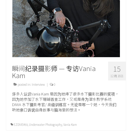
关于我们
瞬间纪录摄影师 — 专访Vania
15
Kam
12 月 2021
posted in:
Interview
|
0
许多人认识Vania Kam 是因为她得了很多水下摄影比赛的奖项，
因为她参加了水下珊瑚普查工作，又或是身为潜水教学系统
DIWA 水下摄影考官/ 高级训练官。无论是哪一个她，今天我们
听她亲口诉说自身故事与脑海里的想法。
EZDIVE#93
,
Underwater Photography
,
Vania Kam