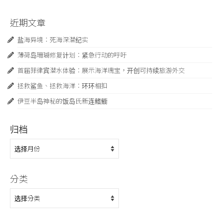
近期文章
盐海异境：死海深潜纪实
薄荷岛珊瑚修复计划：紧急行动的呼吁
首届菲律宾潜水体验：展示海洋瑰宝，开创可持续旅游外交
拯救鲨鱼、拯救海洋：环环相扣
伊豆半岛神秘的饭岛氏新连鳍䲗
归档
归
档
分类
分
类