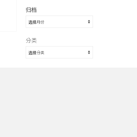
归档
归
档
分类
分
类