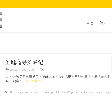
首页
杂志
圣诞岛寻梦潜记
posted in:
Destination
|
0
那种经历仿佛只在梦中，梦醒之后，我们始终怀着那种渴望，渴望潜入水
吸、观察、 …
Continued
Beth Tierney
,
christmas island
,
coconut point
,
EZDIVE#86
,
perpendicular wall
,
Shuan Tierney
,
t