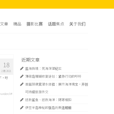
文章
精品
摄影比赛
话题焦点
关于我们
近期文章
18
盐海异境：死海深潜纪实
2 月 2021
薄荷岛珊瑚修复计划：紧急行动的呼吁
下，呼
首届菲律宾潜水体验：展示海洋瑰宝，开创
可持续旅游外交
hundercliff
拯救鲨鱼、拯救海洋：环环相扣
伊豆半岛神秘的饭岛氏新连鳍䲗