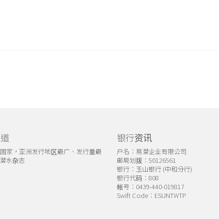
管道
银行资讯
个国家，亚洲发行地区最广、发行量最
户名：易潜企业有限公司
潜水杂志
邮局划拨：50126561
银行：玉山银行 (中和分行)
银行代码：808
帐号：0439-440-019817
Swift Code：ESUNTWTP