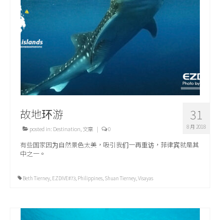
关于我们
故地环游
31
8 月 2018
posted in:
Destination
,
文章
|
0
有些国家因为自然景色太美，吸引我们一再重访，菲律宾就是其
中之一。
Beth Tierney
,
EZDIVE#73
,
Philippines
,
Shuan Tierney
,
Visayas