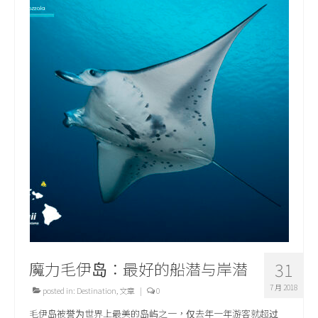
魔力毛伊岛：最好的船潜与岸潜
31
7 月 2018
posted in:
Destination
,
文章
|
0
毛伊岛被誉为世界上最美的岛屿之一，仅去年一年游客就超过