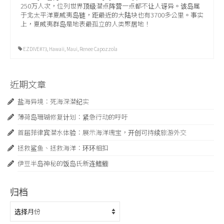
250万人次，位列世界顶级潜点阵营一点都不让人讶异。该岛属
于北太平洋夏威夷岛链，距最近的大陆块也有3700多公里。事实
上，夏威夷群岛是地表最孤立的人类聚居地！
EZDIVE#73
,
Hawaii
,
Maui
,
Renee Capozzola
近期文章
盐海异境：死海深潜纪实
薄荷岛珊瑚修复计划：紧急行动的呼吁
首届菲律宾潜水体验：展示海洋瑰宝，开创可持续旅游外交
拯救鲨鱼、拯救海洋：环环相扣
伊豆半岛神秘的饭岛氏新连鳍䲗
归档
归
档