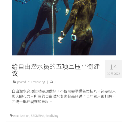
关于我们
给自由潜水员的五项耳压平衡建
14
议
10 月 2022
posted in:
Freediving
|
0
自由潜水这项运动要想做好，不仅需要掌握各类技巧，还要投入
极大的心力。所有的自由潜水专家都是经过了长年累月的打磨，
才终于抵达现在的高度。
equalization
,
EZDIVE#98
,
freediving