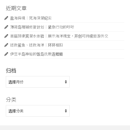
近期文章
盐海异境：死海深潜纪实
薄荷岛珊瑚修复计划：紧急行动的呼吁
首届菲律宾潜水体验：展示海洋瑰宝，开创可持续旅游外交
拯救鲨鱼、拯救海洋：环环相扣
伊豆半岛神秘的饭岛氏新连鳍䲗
归档
归
档
分类
分
类