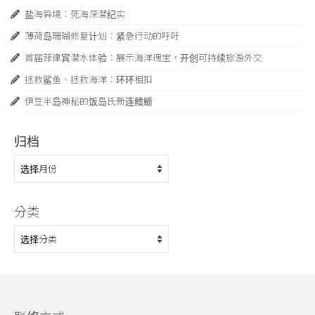
盐海异境：死海深潜纪实
薄荷岛珊瑚修复计划：紧急行动的呼吁
首届菲律宾潜水体验：展示海洋瑰宝，开创可持续旅游外交
拯救鲨鱼、拯救海洋：环环相扣
伊豆半岛神秘的饭岛氏新连鳍䲗
归档
归
档
分类
分
类