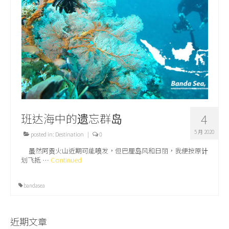
关于我们
班达海中的遗忘群岛
4
5 月 2020
posted in:
Destination
|
0
虽然阿贡火山近期可能喷发，但巴厘岛风和日丽，我便按原计
划飞抵 …
Continued
bandasea
近期文章