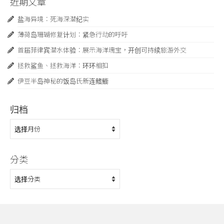
近期文章
盐海异境：死海深潜纪实
薄荷岛珊瑚修复计划：紧急行动的呼吁
首届菲律宾潜水体验：展示海洋瑰宝，开创可持续旅游外交
拯救鲨鱼、拯救海洋：环环相扣
伊豆半岛神秘的饭岛氏新连鳍䲗
归档
归
档
分类
分
类