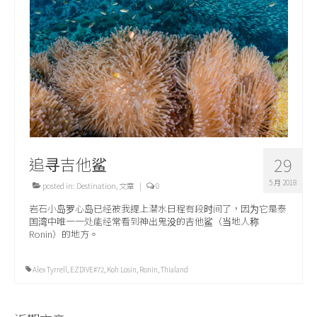
关于我们
追寻吉他鲨
29
5 月 2018
posted in:
Destination
,
文章
|
0
岩石小岛罗心岛已经被我提上潜水日程有段时间了，因为它是泰
国湾中唯一一处能经常看到神出鬼没的吉他鲨（当地人称
Ronin）的地方。
Alex Tyrrell
,
EZDIVE#72
,
Koh Losin
,
Ronin
,
Thialand