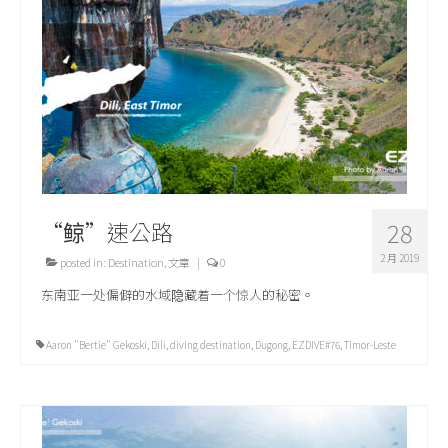
关于我们
“鲸”速公路
28
2 月 2019
posted in:
Destination
,
文章
|
0
东南亚一处偏僻的水域隐藏着一个惊人的秘密。
Aaron "Bertie" Gekoski
,
Dili
,
diving destination
,
Dugong
,
EZDIVE#76
,
Timor-Leste