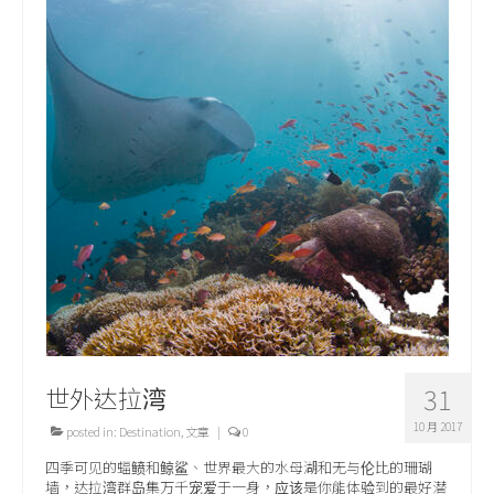
世外达拉湾
31
10 月 2017
posted in:
Destination
,
文章
|
0
四季可见的蝠鲼和鲸鲨、世界最大的水母湖和无与伦比的珊瑚
墙，达拉湾群岛集万千宠爱于一身，应该是你能体验到的最好潜