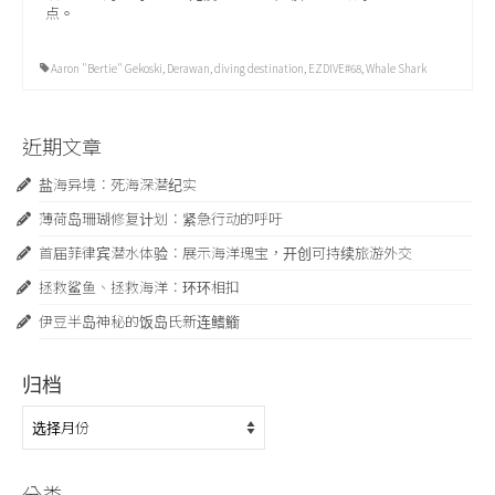
点。
Aaron "Bertie" Gekoski
,
Derawan
,
diving destination
,
EZDIVE#68
,
Whale Shark
近期文章
盐海异境：死海深潜纪实
薄荷岛珊瑚修复计划：紧急行动的呼吁
首届菲律宾潜水体验：展示海洋瑰宝，开创可持续旅游外交
拯救鲨鱼、拯救海洋：环环相扣
伊豆半岛神秘的饭岛氏新连鳍䲗
归档
归
档
分类