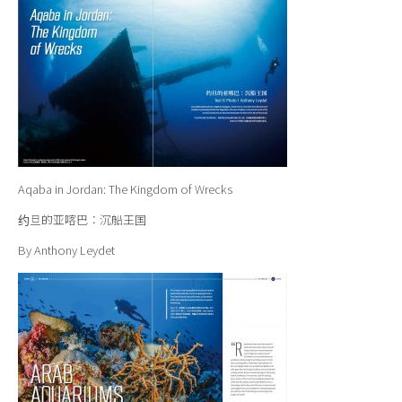
Aqaba in Jordan: The Kingdom of Wrecks
约旦的亚喀巴：沉船王国
By Anthony Leydet