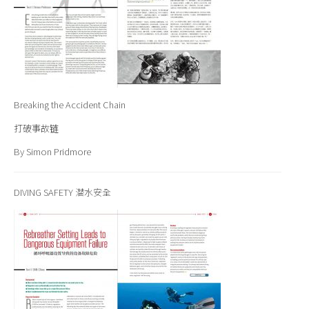
Breaking the Accident Chain
打破事故链
By Simon Pridmore
DIVING SAFETY 潜水安全