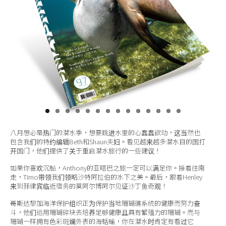
关于我们
八月想必是热门的潜水季，想要跳进水里的心蠢蠢欲动，这当然也
包含我们的特约编辑Beth和Shaun夫妇。看见越来越多潜水目的国打
开国门，他们提供了关于重启潜水旅行的一些建议！
如果你喜欢沉船，Anthony的亚喀巴之旅一定可以满足你。接着往南
走，Timo带领我们领略沙特阿拉伯的水下之美。最后，跟着Henley
来到菲律宾临近宿务的莫阿尔博阿尔见证沙丁鱼奇观！
哥斯达黎加海洋保护组织正为保护当地珊瑚礁系统的健康而努力奋
斗，他们运用珊瑚碎块去培养足够健康且具有繁殖力的珊瑚。而与
珊瑚一样拥有色彩斑斓外表的海蛞蝓，你在潜水时肯定有看过它