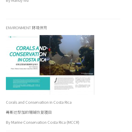
By Mandy Wu
ENVIRONMENT 环境保育
Corals and Conservation in Costa Rica
哥斯达黎加的珊瑚恢复项目
By Marine Conservation Costa Rica (MCCR)