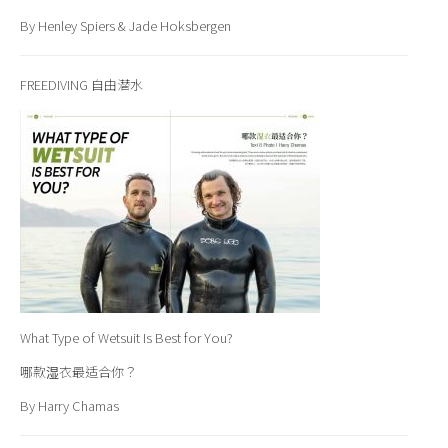
By Henley Spiers & Jade Hoksbergen
FREEDIVING 自由潜水
What Type of Wetsuit Is Best for You?
哪款湿衣最适合你？
By Harry Chamas