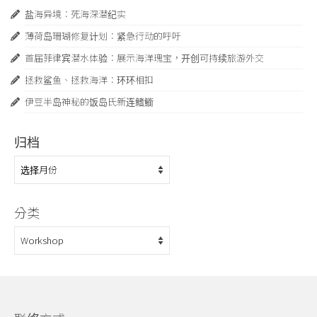
盐海异境：死海深潜纪实
薄荷岛珊瑚修复计划：紧急行动的呼吁
首届菲律宾潜水体验：展示海洋瑰宝，开创可持续旅游外交
拯救鲨鱼、拯救海洋：环环相扣
伊豆半岛神秘的饭岛氏新连鳍䲗
归档
归
档
分类
分
类