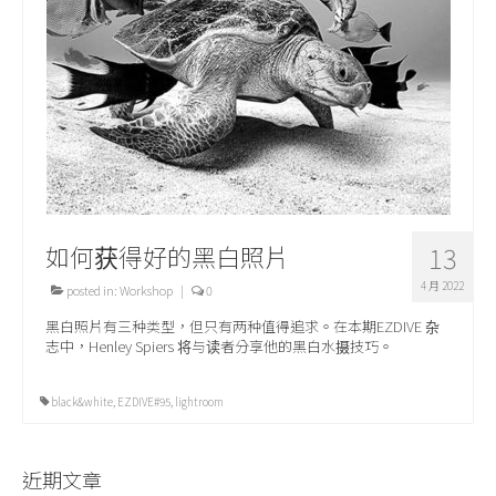
关于我们
如何获得好的黑白照片
13
4 月 2022
posted in:
Workshop
|
0
黑白照片有三种类型，但只有两种值得追求。在本期EZDIVE 杂
志中，Henley Spiers 将与读者分享他的黑白水摄技巧。
black&white
,
EZDIVE#95
,
lightroom
近期文章