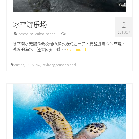
冰雪游乐场
2
2 月 2017
posted in:
Scuba Channel
|
0
冰下潜水无疑是最极端的潜水方式之一了，要战胜寒冷的环境、
冰冷的海水，还要应对不能 …
Continued
Austria
,
EZDIVE#62
,
ice diving
,
scuba channel