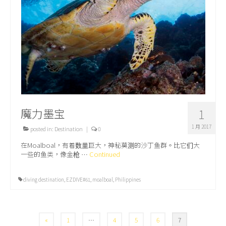
魔力墨宝
1
1 月 2017
posted in:
Destination
|
0
在Moalboal，有着数量巨大，神秘莫测的沙丁鱼群。比它们大
一些的鱼类，像金枪 …
Continued
diving destination
,
EZDIVE#61
,
moalboal
,
Philippines
文
«
1
…
4
5
6
7