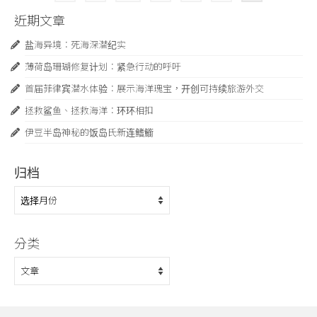
章
分
近期文章
页
盐海异境：死海深潜纪实
薄荷岛珊瑚修复计划：紧急行动的呼吁
首届菲律宾潜水体验：展示海洋瑰宝，开创可持续旅游外交
拯救鲨鱼、拯救海洋：环环相扣
伊豆半岛神秘的饭岛氏新连鳍䲗
归档
归
档
分类
分
类