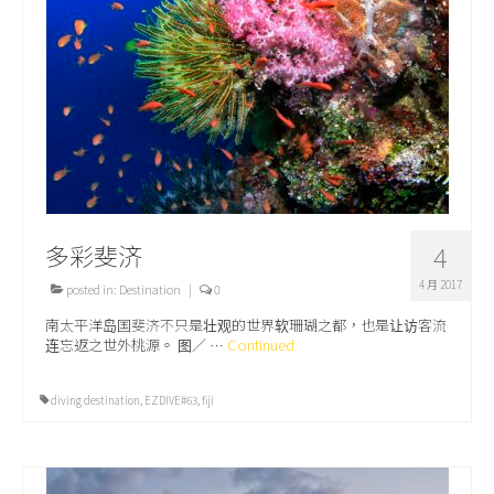
关于我们
多彩斐济
4
4 月 2017
posted in:
Destination
|
0
南太平洋岛国斐济不只是壮观的世界软珊瑚之都，也是让访客流
连忘返之世外桃源。 图／ …
Continued
diving destination
,
EZDIVE#63
,
fiji