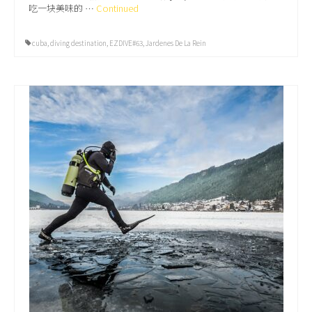
吃一块美味的 …
Continued
cuba
,
diving destination
,
EZDIVE#63
,
Jardenes De La Rein