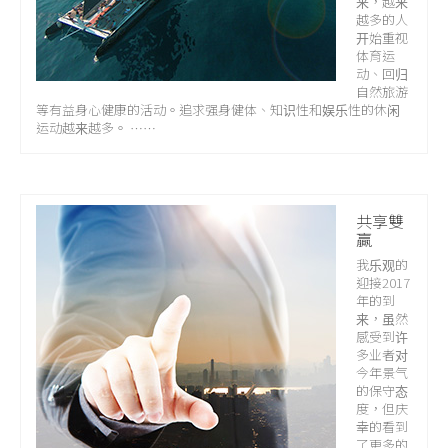
来，越来
越多的人
开始重视
体育运
动、回归
自然旅游
等有益身心健康的活动。追求强身健体、知识性和娱乐性的休闲
运动越来越多。 ……
共享雙
贏
我乐观的
迎接2017
年的到
来，虽然
感受到许
多业者对
今年景气
的保守态
度，但庆
幸的看到
了更多的