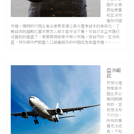
国外业者
开始更重
视亚洲市
场及中国
市场。精明的行内业者会更愿意建立其与竞争对手的差异化，了
解自我的战略位置及要怎么做才能存活下来。在自己本土市场已
经饱和的状态下，更需要开辟更多新兴市场。很自然的，亚洲地
区，特別是中产阶层人口越来越多的中国成为首选市场。> ……
亞洲崛
起
梦想与理
想是许多
创业家必
需同时拥
有的，空
有想法却
不行动，
所有的事
将无法成
真。不知