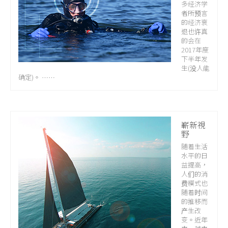
多经济学
者所预言
的经济衰
退也许真
的会在
2017年度
下半年发
生(没人能
确定)。 ……
嶄新視
野
随着生活
水平的日
益提高，
人们的消
费模式也
随着时间
的推移而
产生改
变。近年