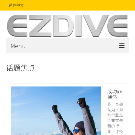
简体中文
Menu
首页
话题焦点
杂志
文章
成功非
偶然
精品
我一直都
认为，潜
摄影比赛
水行业是
个非常辛
话题焦点
苦的行
业，许多