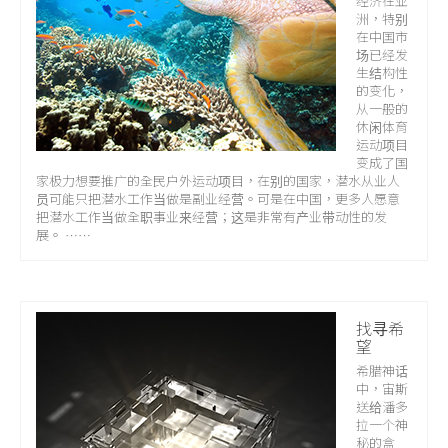
经济在亚
洲，特别
在中国市
场已经发
生结构性
的变化，
从一般的
休闲体育
运动项目
变成了国
家极力想要推广的全民户外运动项目，在别的国家，潜水从业人
员可能只把潜水工作当做是副业经营。可是在中国，更多人愿意
把潜水工作当做全职事业来经营；这是非常有产业带动性的发
展。 ……
找寻希
望
希腊神话
中，宙斯
送给潘多
拉一个神
秘的盒