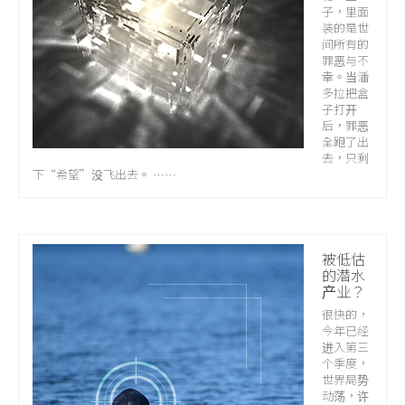
子，里面
装的是世
间所有的
罪恶与不
幸。当潘
多拉把盒
子打开
后，罪恶
全跑了出
去，只剩
下“希望”没飞出去。 ……
被低估
的潜水
产业？
很快的，
今年已经
进入第三
个季度，
世界局势
动荡，许