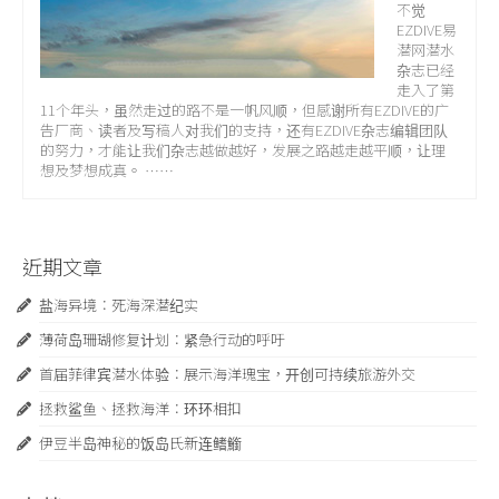
不觉
EZDIVE易
潜网潜水
杂志已经
走入了第
11个年头，虽然走过的路不是一帆风顺，但感谢所有EZDIVE的广
告厂商、读者及写稿人对我们的支持，还有EZDIVE杂志编辑团队
的努力，才能让我们杂志越做越好，发展之路越走越平顺，让理
想及梦想成真。 ……
近期文章
盐海异境：死海深潜纪实
薄荷岛珊瑚修复计划：紧急行动的呼吁
首届菲律宾潜水体验：展示海洋瑰宝，开创可持续旅游外交
拯救鲨鱼、拯救海洋：环环相扣
伊豆半岛神秘的饭岛氏新连鳍䲗