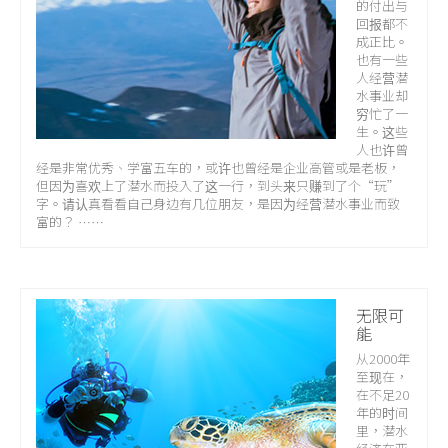
的付出与
关于我们
回报都不
成正比。
也有一些
人经营潜
水事业却
穷忙了一
生。这些
人也许曾
经是非常优秀、学富五车的，或许也曾经是企业高管或是老板，
但因为喜欢上了潜水而投入了这一行，到头来只赚到了个“玩”
字。请认真看看自己身边有几位朋友，是因为经营潜水事业而致
富的？ ……
无限可
能
从2000年
至现在，
在不足20
年的时间
里，潜水