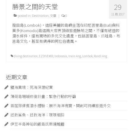
勝景之間的天堂
29
11 月 2017
posted in:
Destination
,
文章
|
0
龍目島(Lombok)，這座美麗的島嶼坐落在印尼峇里島(Bali)與科
莫多(Komodo)島這兩大世界頂級旅遊勝地之間，不僅有絕佳的
潛水條件，還有獨特的多元文化遺產，包括峇里島、爪哇島、布
吉島文化，甚至有偶得的阿拉伯遺風。
diving destination
,
EZDIVE#69
,
Indonesia
,
Irwin Ang
,
Lombok
,
Randi Ang
近期文章
鹽海異境：死海深潛紀實
薄荷島珊瑚修復計畫：緊急⾏動的呼籲
首屆菲律賓潛水體驗：展示海洋瑰寶，開創可持續旅遊外交
拯救鯊魚、拯救海洋：環環相扣
伊豆半島神祕的飯島氏新連鰭䲗