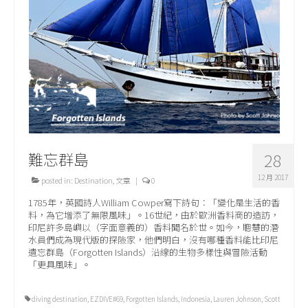
關於我們
難忘群島
28
12 月 2017
posted in:
Destination
,
文章
|
0
1785年，英國詩人William Cowper寫下詩句：「變化是生活的香
料，為它增添了無限風味」。16世紀，由於歐洲香料商的造訪，
印尼許多島嶼以（字面意義的）香料聞名於世。如今，聰慧的潛
水員們成為現代版的探險家，他們明白，沒有哪種香料能比印尼
遺忘群島（Forgotten Islands）沿線的生物多樣性與冒險活動
「更具風味」。
diving destination
,
EZDIVE#69
,
Forgotten Islands
,
Indonesia
,
Lauren Johnson
,
Scott