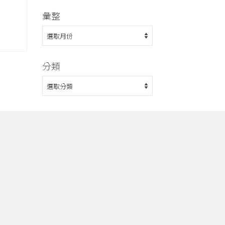
彙整
彙
整
分類
分
類