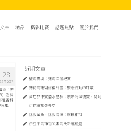
文章
精品
攝影比賽
話題焦點
關於我們
近期文章
28
鹽海異境：死海深潛紀實
12 月 2017
薄荷島珊瑚修復計畫：緊急⾏動的呼籲
它增添了無
的）香料
首屆菲律賓潛水體驗：展示海洋瑰寶，開創
哪種香料
更具風
可持續旅遊外交
拯救鯊魚、拯救海洋：環環相扣
伊豆半島神祕的飯島氏新連鰭䲗