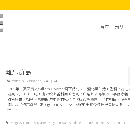
首頁
雜誌
難忘群島
posted in:
Destination
,
文章
|
0
1785年，英國詩人William Cowper寫下詩句：「變化是生活的香料，為
限風味」。16世紀，由於歐洲香料商的造訪，印尼許多島嶼以（字面意義
聞名於世。如今，聰慧的潛水員們成為現代版的探險家，他們明白，沒有
能比印尼遺忘群島（Forgotten Islands）沿線的生物多樣性與冒險活動「
味」。
diving destination
,
EZDIVE#69
,
Forgotten Islands
,
Indonesia
,
Lauren Johnson
,
Scott Johnson