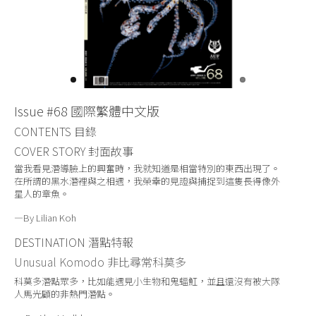
關於我們
Issue #68 國際繁體中文版
CONTENTS
目錄
COVER STORY
封面故事
當我看見潛導臉上的興奮時，我就知道是相當特別的東西出現了。
在所謂的黑水潛裡與之相遇，我榮幸的見證與捕捉到這隻長得像外
星人的章魚。
—By Lilian Koh
DESTINATION
潛點特報
Unusual Komodo
非比尋常科莫多
科莫多潛點眾多，比如能遇見小生物和鬼蝠魟，並且還沒有被大隊
人馬光顧的非熱門潛點。