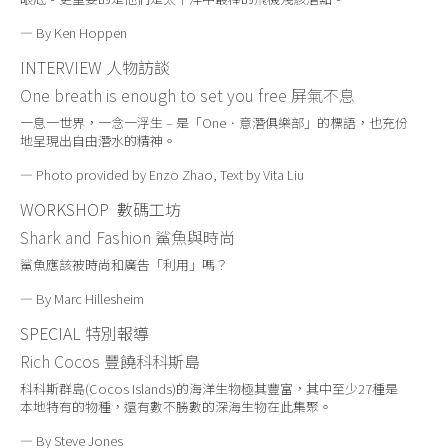
— By Ken Hoppen
INTERVIEW
人物訪談
One breath is enough to set you free
屏氣不息
一息一世界，一念一浮生 – 是「One．意潛俱樂部」的標語，也充份
地呈現出自由潛水的精神。
— Photo provided by Enzo Zhao, Text by Vita Liu
WORKSHOP
數碼工坊
Shark
and Fashion
鯊魚與時尚
鯊魚應該被時尚和廣告「利用」嗎？
— By Marc Hillesheim
SPECIAL
特別報導
Rich Cocos
豐饒科科斯島
科科斯群島(Cocos Islands)的海洋生物極其豐富，其中至少27種是
本地特有的物種，還有數不勝數的深海生物在此集聚。
— By Steve Jones