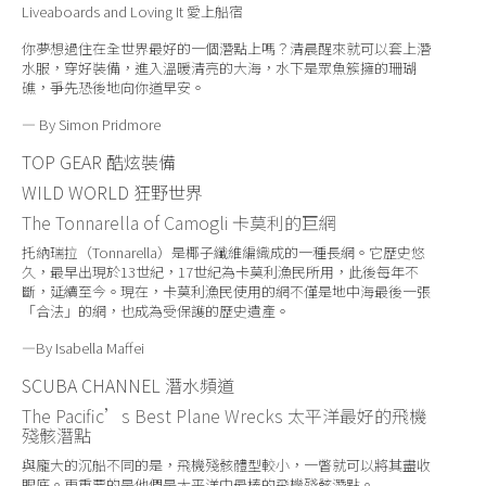
Liveaboards and Loving It
愛上船宿
你夢想過住在全世界最好的一個潛點上嗎？清晨醒來就可以套上潛
水服，穿好裝備，進入溫暖清亮的大海，水下是眾魚簇擁的珊瑚
礁，爭先恐後地向你道早安。
— By Simon Pridmore
TOP GEAR
酷炫裝備
WILD WORLD
狂野世界
The Tonnarella of Camogli
卡莫利的巨網
托納瑞拉（Tonnarella）是椰子纖維編織成的一種長網。它歷史悠
久，最早出現於13世紀，17世紀為卡莫利漁民所用，此後每年不
斷，延續至今。現在，卡莫利漁民使用的網不僅是地中海最後一張
「合法」的網，也成為受保護的歷史遺產。
—By Isabella Maffei
SCUBA CHANNEL
潛水頻道
The Pacific’s Best Plane Wrecks
太平洋最好的飛機
殘骸潛點
與龐大的沉船不同的是，飛機殘骸體型較小，一瞥就可以將其盡收
眼底。更重要的是他們是太平洋中最棒的飛機殘骸潛點。