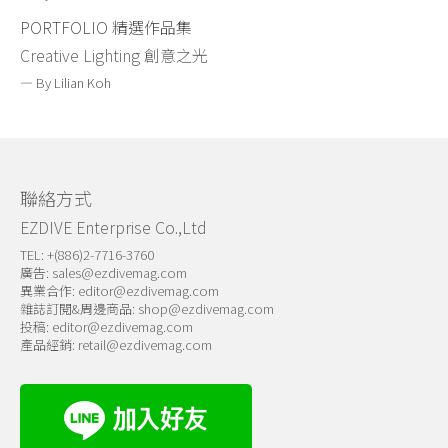
PORTFOLIO
精選作品集
Creative Lighting
創意之光
— By Lilian Koh
聯絡方式
EZDIVE Enterprise Co.,Ltd
TEL: +(886)2-7716-3760
廣告:
sales@ezdivemag.com
異業合作:
editor@ezdivemag.com
雜誌訂閱&周邊商品:
shop@ezdivemag.com
投稿:
editor@ezdivemag.com
產品經銷:
retail@ezdivemag.com