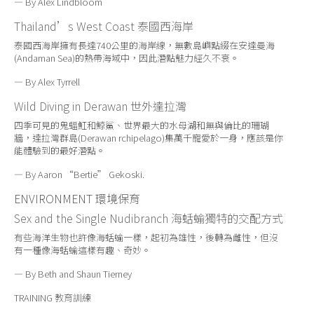
— By Alex Lindbloom
Thailand’s West Coast
泰國西海岸
泰國西海岸擁有長達740公里的海岸線，無數島嶼點綴在安達曼海
(Andaman Sea)的熱帶海域中，因此潛點魅力經久不衰。
— By Alex Tyrrell
Wild Diving in Derawan
世外達拉灣
四季可見的鬼蝠魟和鯨鯊、世界最大的水母湖和無與倫比的珊瑚
牆，達拉灣群島(Derawan rchipelago)集萬千寵愛於一身，應該是你
能體驗到的最好潛點。
— By Aaron “Bertie” Gekoski.
ENVIRONMENT
環境保育
Sex and the Single Nudibranch
海蛞蝓獨特的交配方式
有些海洋生物也許像海蛞蝓一樣，起初為雄性，後轉為雌性，但沒
有一種像海蛞蝓這樣有趣、奇妙。
— By Beth and Shaun Tierney
TRAINING
教育訓練