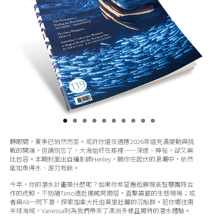
關於我們
轉眼間，夏季已悄然而至。或許你還在適應2026年這充滿變動與挑
戰的開端，但請別忘了，大海始終在那裡——深邃、神祕，卻又無
比包容。本期封面出自攝影師Henley，願你在起伏的浪潮中，依然
能如魚得水、游刃有餘。
今年，你的潛水計畫是什麽呢？如果你希望邂逅展現高智慧團隊合
作的虎鯨，不妨隨Timo遠赴挪威阿爾塔，直擊震撼的生態現場；或
者與Ali一同下潛，探索加拿大托伯莫里壯麗的沉船群。若你嚮往南
半球海域，Vanessa則為我們帶來了澳洲多樣且獨特的潛水體驗。