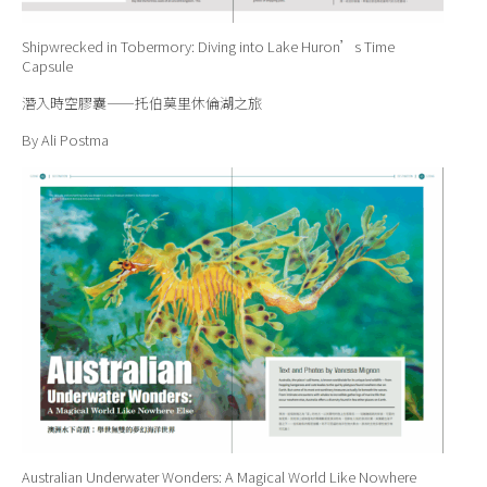
Shipwrecked in Tobermory: Diving into Lake Huron’s Time
Capsule
潛入時空膠囊⸺托伯莫里休倫湖之旅
By Ali Postma
Australian Underwater Wonders: A Magical World Like Nowhere