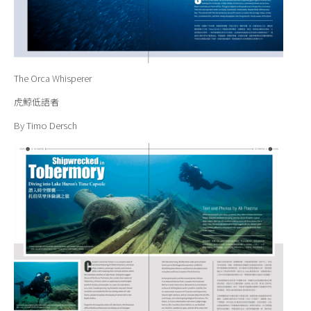
The Orca Whisperer
虎鯨低語者
By Timo Dersch