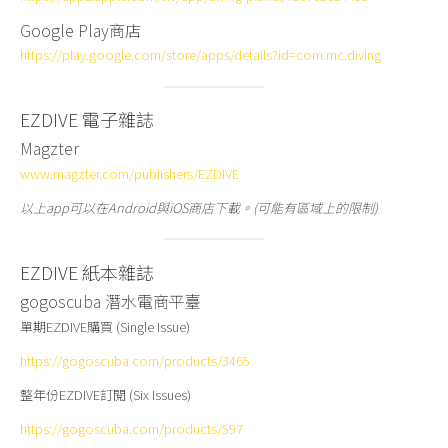
Google Play商店
https://play.google.com/store/apps/details?id=com.mc.diving
EZDIVE 電子雜誌
Magzter
www.magzter.com/publishers/EZDIVE
以上app可以在Android與iOS商店下載。(可能有區域上的限制)
EZDIVE 紙本雜誌
gogoscuba 潛水電商平臺
單期EZDIVE購買 (Single Issue)
https://gogoscuba.com/products/3465
整年份EZDIVE訂閱 (Six Issues)
https://gogoscuba.com/products/597