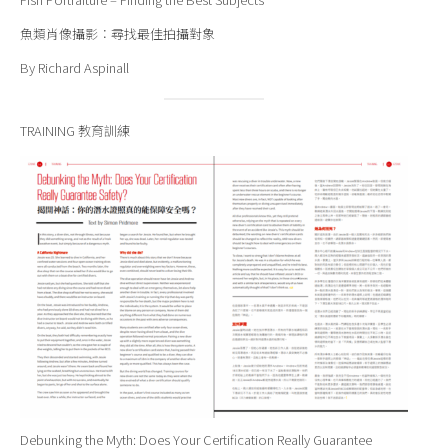
魚類肖像攝影：尋找最佳拍攝對象
By Richard Aspinall
TRAINING 教育訓練
Debunking the Myth: Does Your Certification Really Guarantee