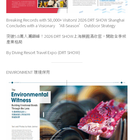
Breaking Records with 58,000+ Visitors! 2026 DRT SHOW Shanghai
Concludes with a Visionary ‘All-Season’ Outdoor Strategy
突破5.8萬人潮巔峰！2026 DRT SHOW上海展圓滿收官，開啟全季候
產業格局
By Diving Resort Travel Expo (DRT SHOW)
ENVIRONMENT 環境保育