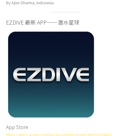
By Ajiex Dharma, Indonesia
EZDIVE 最新 APP——潛水星球
App Store
https://apps.apple.com/tw/app/diving-planet/id6702014455