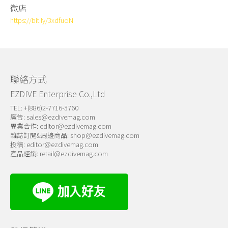
微店
https://bit.ly/3xdfuoN
聯絡方式
EZDIVE Enterprise Co.,Ltd
TEL: +(886)2-7716-3760
廣告:
sales@ezdivemag.com
異業合作:
editor@ezdivemag.com
雜誌訂閱&周邊商品:
shop@ezdivemag.com
投稿:
editor@ezdivemag.com
產品經銷:
retail@ezdivemag.com