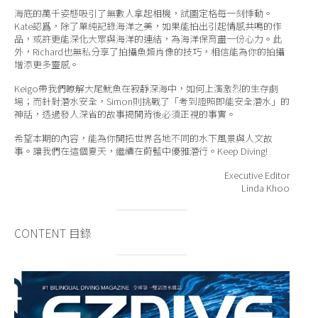
海底的萬千姿態吸引了無數人拿起相機，試圖定格每一刻悸動。
Kate認爲，除了單純記錄海洋之美，如果能拍出引起情感共鳴的作
品，或許更能深化大眾與海洋的連結，為海洋保育盡一份心力。此
外，Richard也無私分享了拍攝魚類肖像的技巧，相信能為你的拍攝
增添更多靈感。
Keigo帶我們瞭解大尾魷魚在寂靜深海中，如何上演激烈的生存劇
場；而針對潛水安全，Simon則挑戰了「考到證照即能安全潛水」的
神話，透過發人深省的故事揭開背後必須正視的事實。
希望本期的內容，能為你開拓世界各地不同的水下風景與人文故
事。讓我們在這個夏天，繼續在蔚藍中優雅潛行。Keep Diving!
Executive Editor
Linda Khoo
CONTENT 目錄