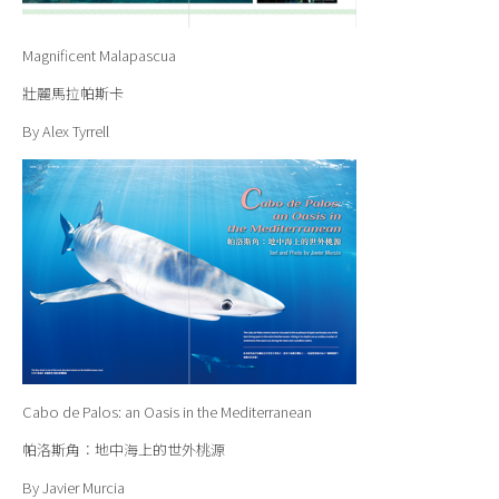
Magnificent Malapascua
壯麗馬拉帕斯卡
By Alex Tyrrell
Cabo de Palos: an Oasis in the Mediterranean
帕洛斯角：地中海上的世外桃源
By Javier Murcia