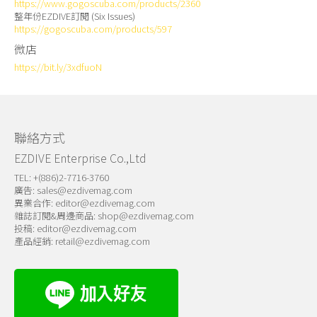
https://www.gogoscuba.com/products/2360
整年份EZDIVE訂閱 (Six Issues)
https://gogoscuba.com/products/597
微店
https://bit.ly/3xdfuoN
聯絡方式
EZDIVE Enterprise Co.,Ltd
TEL: +(886)2-7716-3760
廣告:
sales@ezdivemag.com
異業合作:
editor@ezdivemag.com
雜誌訂閱&周邊商品:
shop@ezdivemag.com
投稿:
editor@ezdivemag.com
產品經銷:
retail@ezdivemag.com