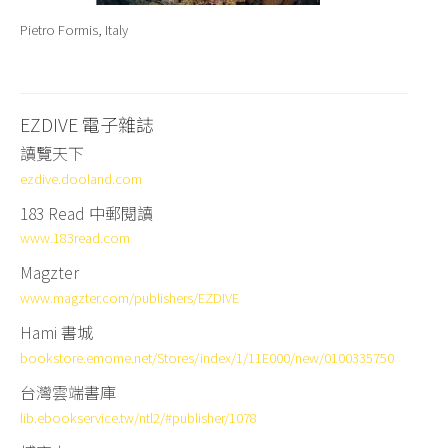
Pietro Formis, Italy
EZDIVE 電子雜誌
讀覽天下
ezdive.dooland.com
183 Read
中郵閱讀
www.183read.com
Magzter
www.magzter.com/publishers/EZDIVE
Hami 書城
bookstore.emome.net/Stores/index/1/11E000/new/0100335750
台灣雲端書庫
lib.ebookservice.tw/ntl2/#publisher/1078