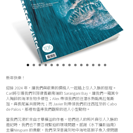
關於我們
新年快樂！
迎接 2024 年，讓我們與敬業的撰稿人一起踏上引人入勝的旅程。
Carl將引導我們到菲律賓最南端的 Sarangani Bay，讓我們一窺其令
人陶醉的海洋生物多樣性；Alex 帶領我們前往潛水熱點馬拉帕斯
加，與長尾鯊共度時光；而 Javier 則帶領我們前往西班牙的 Cabo
de Palos，那裡有值得我們觀察的迷人小型動物。
當我們沉浸於來自才華橫溢的作者，他們迷人的照片與引人入勝的
遊記時，我們也不要忽視緊迫的環境問題。感謝《水下攝影指南》
主編Nirupam 的貢獻，我們深深意識到地中海地區獅子魚入侵問題