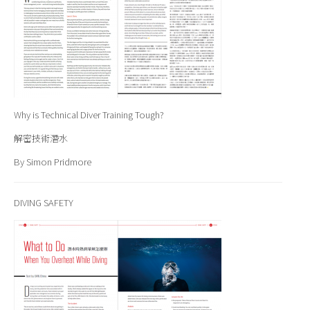
Why is Technical Diver Training Tough?
解密技術潛水
By Simon Pridmore
DIVING SAFETY