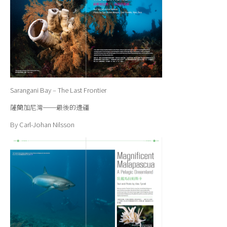
Sarangani Bay – The Last Frontier
薩蘭加尼灣──最後的邊疆
By Carl-Johan Nilsson