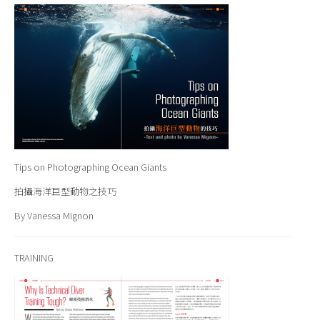
Tips on Photographing Ocean Giants
拍攝海洋巨型動物之技巧
By Vanessa Mignon
TRAINING