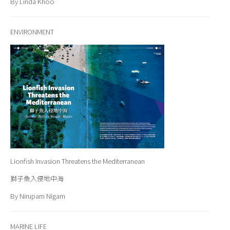
By Linda Khoo
ENVIRONMENT
Lionfish Invasion Threatens the Mediterranean
獅子魚入侵地中海
By Nirupam Nigam
MARINE LIFE