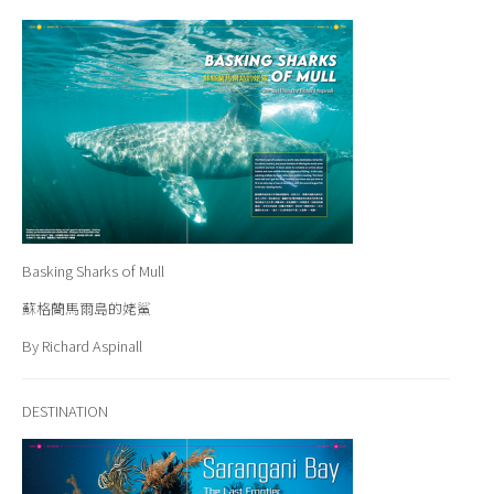
Basking Sharks of Mull
蘇格蘭馬爾島的姥鯊
By Richard Aspinall
DESTINATION