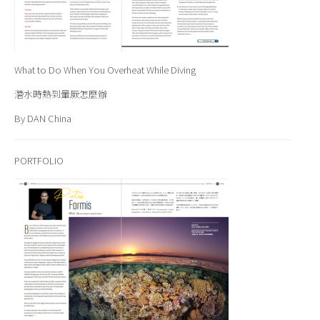
What to Do When You Overheat While Diving
潛水時熱到暈厥怎麼辦
By DAN China
PORTFOLIO