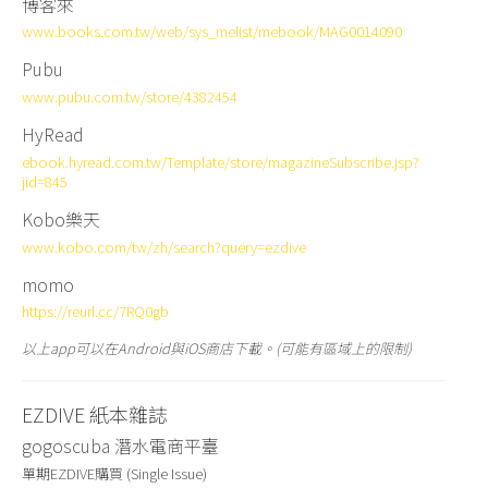
博客來
www.books.com.tw/web/sys_melist/mebook/MAG0014090
Pubu
www.pubu.com.tw/store/4382454
HyRead
ebook.hyread.com.tw/Template/store/magazineSubscribe.jsp?
jid=845
Kobo樂天
www.kobo.com/tw/zh/search?query=ezdive
momo
https://reurl.cc/7RQ0gb
以上app可以在Android與iOS商店下載。(可能有區域上的限制)
EZDIVE 紙本雜誌
gogoscuba 潛水電商平臺
單期EZDIVE購買 (Single Issue)