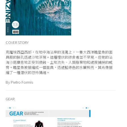
COVER STORY
克羅埃西亞西部，在地中海沿岸的淺灘上，一隻大西洋瞻星魚的面
具般的臉孔透過沙地浮現。這種埋伏的掠食者並不罕見，但牠的沿
海沙底棲息地正受到侵蝕、土地流失、人類廢棄物和過度捕撈的威
脅。瞻星魚被描繪成一個面具，透過藍綠色的水簾照亮，其肖像描
繪了一種潛伏的恐怖情緒。
By Pietro Formis
GEAR