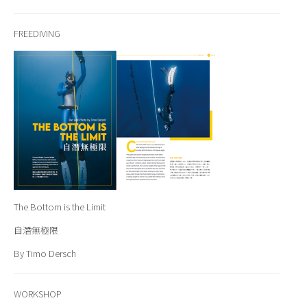
FREEDIVING
The Bottom is the Limit
自潛無極限
By Timo Dersch
WORKSHOP