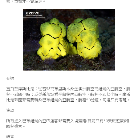
樣，魚類才不會游走。
交通
直飛至摩斯比港：從雪梨或布里斯本乘坐澳洲航空或紐幾內亞航空，航
程不到四小時；或從新加坡乘坐紐幾內亞航空，航程不到七小時。摩斯
比港到圖菲需要轉乘巴布紐幾內亞航空，航程50分鐘，每週只有兩班。
簽證
所有進入巴布紐幾內亞的遊客都需要入境簽證(目前只有30天旅遊簽)和
回程機票。
語言