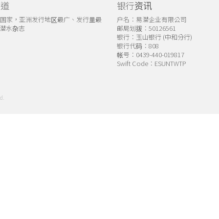
管道
银行资讯
个国家，亚洲发行地区最广、发行量最
户名：易潜企业有限公司
潜水杂志
邮局划拨：50126561
银行：玉山银行 (中和分行)
银行代码：808
帐号：0439-440-019817
Swift Code：ESUNTWTP
d.